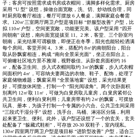
子；客房可按照需求成书房或衣帽间，满脚多样化需求。厨房
采用 “U 型” 设想，操做台面宽敞，洗、切、炒动线合理，同
时厨房取餐厅相连，餐厅可摆放 6 人餐桌，满脚家庭会餐需
求。120㎡三室两厅两卫户型是项目标 “舒服型改善” 户型，比
拟 110㎡户型，空间更宽敞，功能更完美。该户型采用 “四开
间朝南” 设想，南向面宽提拔至 11。2 米，客堂、三个卧室均
朝南，采光结果可谓极致，即便正在冬季，阳光也能轻松洒满
每个房间。客堂开间 4。3 米，搭配约 8㎡的南朝阳台，阳台
取从卧飘窗相连，构成 “南向全景采光面”，坐正在阳台上，
可俯瞰社区地方景不雅湖，视野极佳。从卧套房面积约 16
㎡，配备卫生间、步入式衣帽间取约 3㎡的飘窗，步入式衣帽
间面积约 4㎡，可容纳夫妻两边的衣物、鞋子、配饰，处理了
家庭储物难题；飘窗采用 “全景落地窗” 设想，采光结果更
好，可摆放休闲垫，打制一个 “阳光阅读角”。两个次卧面积
别离约 12㎡取 11㎡，可做为白叟房取儿童房，白叟房紧邻公
共卫生间，便利白叟利用；儿童房带有约 2㎡的飘窗，可摆放
玩具、册本，为孩子打制一个专属的小六合。公共卫生间采用
“三段式干湿分手” 设想，洗手台、马桶、淋浴区分隔，利用
起来更卫生、便利。此外，该户型还设想了一个的玄关，玄关
处配备了 “躲藏式鞋柜”，可存放 20-30 双鞋子，室内现私。
130㎡四室两厅两卫户型是项目标 “进阶型改善” 户型，适合三