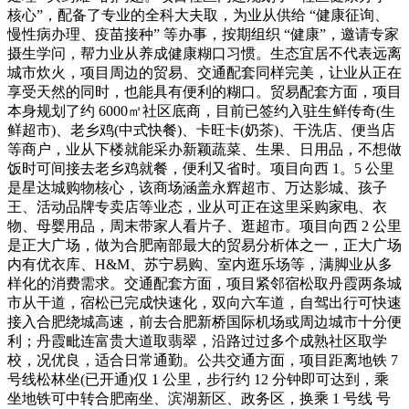
核心”，配备了专业的全科大夫取，为业从供给 “健康征询、
慢性病办理、疫苗接种” 等办事，按期组织 “健康”，邀请专家
摄生学问，帮力业从养成健康糊口习惯。生态宜居不代表远离
城市炊火，项目周边的贸易、交通配套同样完美，让业从正在
享受天然的同时，也能具有便利的糊口。贸易配套方面，项目
本身规划了约 6000㎡社区底商，目前已签约入驻生鲜传奇(生
鲜超市)、老乡鸡(中式快餐)、卡旺卡(奶茶)、干洗店、便当店
等商户，业从下楼就能采办新颖蔬菜、生果、日用品，不想做
饭时可间接去老乡鸡就餐，便利又省时。项目向西 1。5 公里
是星达城购物核心，该商场涵盖永辉超市、万达影城、孩子
王、活动品牌专卖店等业态，业从可正在这里采购家电、衣
物、母婴用品，周末带家人看片子、逛超市。项目向西 2 公里
是正大广场，做为合肥南部最大的贸易分析体之一，正大广场
内有优衣库、H&M、苏宁易购、室内逛乐场等，满脚业从多
样化的消费需求。交通配套方面，项目紧邻宿松取丹霞两条城
市从干道，宿松已完成快速化，双向六车道，自驾出行可快速
接入合肥绕城高速，前去合肥新桥国际机场或周边城市十分便
利；丹霞毗连富贵大道取翡翠，沿路过过多个成熟社区取学
校，况优良，适合日常通勤。公共交通方面，项目距离地铁 7
号线松林坐(已开通)仅 1 公里，步行约 12 分钟即可达到，乘
坐地铁可中转合肥南坐、滨湖新区、政务区，换乘 1 号线 号