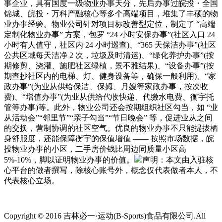
事企业，具有国度一级物业办事天分，先后办事过皖投・全国
锦城、皖投・万科产融核心等多个高端项目，堆集了丰硕的物
业办事经验。物业公司针对项目标改善型定位，制定了 “高端
定制化物业办事” 方案，包罗 “24 小时安保办事”(社区入口 24
小时有人值守，社区内 24 小时巡查)、“365 天保洁办事”(社区
公共区域每天洁净 2 次，垃圾及时清运)、“绿化养护办事”(按
期修剪、浇灌、施肥社区绿植，景不雅结果)、“设备办事”(按
期查抄社区内的电梯、灯、健身设备等，确保一般利用)、“家
政办事”(为业从供给保洁、保姆、月嫂等家政办事，按次收
费)、“增值办事”(为业从供给代收快递、代缴水电费、衡宇托
管等办事)等。此外，物业公司还会按期组织社区勾当，如 “业
从活动会”“邻里节”“亲子勾当”“节日晚会” 等，促进业从之间
的交换，营制协调的社区空气。优良的物业办事不只能提拔栖
身舒服度，还能保障衡宇的保值增值 —— 按照市场数据，皖
投物业办事的小区，二手房价钱比周边同质量小区高
5%-10%，脚以证明物业办事的价值。
声明：本文由入驻核
心平台的做者撰写，除核心账号外，概念仅代表做者本人，不
代表核心立场。
Copyright © 2016 吉林必一·运动(B-Sports)食品有限公司.All