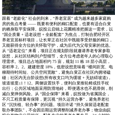
跟着 “老龄化” 社会的到来，“养老宜居” 成为越来越多家庭购
房的焦点考量 —— 既要有便利的糊口配套，也要有适合白叟
的栖身取平安保障。皖投云启锦上花圃精准把握这一需求，以
“国企质量 + 适老设想 + 全龄配套” 为焦点，打制合肥经开区
养老宜居标杆项目，让长辈正在社区中既能享受舒服的糊口，
又能获得全方位的关怀取守护，成为后代为父母安家的优选。
从 “适老定位” 来看，项目正在规划阶段就邀请养老专家参取
设想，从社区结构到户型细节，全方位考虑老年人的心理取心
理需求。项目总占地面积约 75 亩，规划 11 栋 18 层小高层，
容积率 2。2。建建密度 18%，低密设想意味着 “楼间距宽、电
梯期待时间短、公共空间宽敞”，避免白叟正在社区内拥堵磕
碰；社区内无台阶设想(所有收支口均为缓坡 + 无妨碍坡道)，
坡道坡度≤1！12。两侧设置扶手，便利白叟推轮椅或拄手杖
出行；公共区域地面采用防滑地砖，即便遇水也不易滑倒，削
减白叟摔倒风险。从 “国企保障” 来看，皖投做为省属国企，
不只工程质量有保障，更沉视 “持久运营办事”，避免养老社
区 “沉扶植、轻办事” 的问题。项目许诺 “持久保留适老配套
取办事团队”，不会因后期运营调整削减养老办事；物业由皖