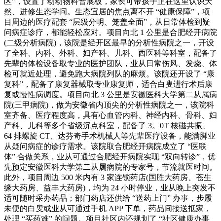
区”，设置了动动物科普展板，家长可带孩子正在这里认识天
然、进修生态学问。生态宜居的焦点离不开 “健康保障”，项
目周边的医疗配套 “层级分明、笼盖全面”，从日常体检到疑
问病症诊疗，都能轻松应对。项目向北 1 公里是合肥经开病院
(二级分析病院)，该院是经开区最早的分析性病院之一，开设
了全科、内科、外科、妇产科、儿科、西医科等科室，配备了
先辈的体检设备取专业的医护团队，业从日常伤风、发烧、体
检可就近处理，避免跑大病院列队的麻烦。该院还开设了 “康
复科”，配备了康复器械取专业康复师，适合白叟进行术后康
复或慢性病调度。项目向北 3 公里是安徽医科大学第二从属病
院(三甲病院)，做为安徽省内顶尖的分析性病院之一，该院科
室齐备、医疗程度高，具有心血管内科、神经内科、骨科、妇
产科、儿科等多个省级沉点科室，配备了 3。0T 核磁共振、
64 排螺旋 CT、达芬奇手术机械人等先辈医疗设备，能满脚业
从疑问病症的诊疗需求。该院取合肥经开病院成立了 “医联
体” 合做关系，业从可通过合肥经开病院实现 “双向转诊”，优
先预定安徽医科大学第二从属病院的专家号，节流就医时间。
此外，项目周边 500 米内有 3 家连锁药店(国胜大药房、苍生
缘大药房、益丰大药房)，均为 24 小时停业，业从晚上突发不
适可随时采办药品；部门药店还供给 “送药上门” 办事，步履
未便的白叟或业从可通过手机 APP 下单，药品间接送抵家，
处理 “买药难” 的问题。项目社区内还规划了 “社区健康办事