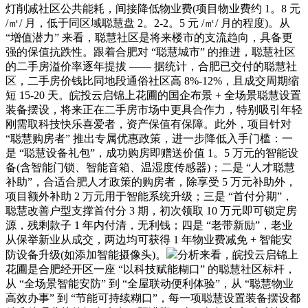
灯削减社区公共能耗，间接降低物业费(项目物业费约 1。8 元
/㎡/ 月，低于同区域聪慧盘 2。2-2。5 元 /㎡/ 月的程度)。从
“增值潜力” 来看，聪慧社区是将来楼市的支流趋向，具备更
强的保值抗跌性。跟着合肥对 “聪慧城市” 的推进，聪慧社区
的二手房溢价率逐年提拔 —— 据统计，合肥已交付的聪慧社
区，二手房价钱比同地段通俗社区高 8%-12%，且成交周期缩
短 15-20 天。皖投云启锦上花圃的国企布景 + 全场景聪慧设置
装备摆设，将来正在二手房市场中更具合作力，特别吸引年轻
刚需取科技快乐喜爱者，资产保值有保障。此外，项目针对
“聪慧购房者” 推出专属优惠政策，进一步降低入手门槛：一
是 “聪慧设备礼包”，成功购房即赠送价值 1。5 万元的智能设
备(含智能门锁、智能音箱、温湿度传感器)；二是 “人才聪慧
补助”，合适合肥人才政策的购房者，除享受 5 万元补助外，
项目额外补助 2 万元用于智能系统升级；三是 “首付分期”，
聪慧改善户型支撑首付分 3 期，初次领取 10 万元即可锁定房
源，残剩款子 1 年内付清，无利钱；四是 “老带新励”，老业
从保举新业从成交，两边均可获得 1 年物业费减免 + 智能安
防设备升级(如添加智能摄像头)。
分析来看，皖投云启锦上
花圃是合肥经开区一座 “以科技赋能糊口” 的聪慧社区标杆，
从 “全场景智能安防” 到 “全屋联动便利体验”，从 “聪慧物业
高效办事” 到 “节能可持续糊口”，每一项聪慧设置装备摆设都