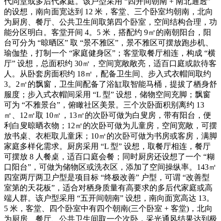
代同堂或多后代家庭。该户型采用 “四开间朝南 + 南北通透”
的设想，南向面宽达到 12 米，客堂、三个卧室均朝南，北向
为厨房、餐厅、公共卫生间取第四个卧室，空间结构合理，功
能分区明白。客堂开间 4。5 米，搭配约 9㎡的南朝阳台，阳
台可分为 “晾晒区” 取 “景不雅区”，景不雅区可摆放跑步机、
瑜伽垫，打制一个 “家庭健身区”；客堂取餐厅相连，构成 “横
厅” 设想，总面积约 30㎡，空间宽敞敞亮，适百口庭或款待客
人。从卧套房面积约 18㎡，配备卫生间、步入式衣帽间取约
3。2㎡的飘窗，卫生间配备了浴缸取智能马桶，提拔了栖身舒
服度；步入式衣帽间采用 “L 型” 设想，储物空间充脚；飘窗
可为 “不雅景台”，俯瞰社区美景。三个次卧面积别离约 13
㎡、12㎡取 10㎡，13㎡的次卧可做为白叟房，带有阳台，便
利白叟晾晒衣物；12㎡的次卧可做为儿童房，空间宽敞，可摆
放书桌、衣柜取儿童床；10㎡的次卧可做为书房或客房，满脚
家庭多样化需求。厨房采用 “L 型” 设想，取餐厅相连，餐厅
可摆放 8 人餐桌，适百口庭会餐；同时厨房还设想了一个 “糊
口阳台”，可做为储物区或洗衣区，添加了空间操纵率。143㎡
四室两厅两卫户型是项目标 “终极改善” 户型，可谓 “改善型
室第的天花板”，适合对栖身质量有高要求的多后代家庭或高
端人群。该户型采用 “五开间朝南” 设想，南向面宽高达 13。
5 米，客堂、四个卧室中有四个朝南(三个卧室 + 客堂)，北向
为厨房、餐厅、公共卫生间取一个次卧，采光通风结果达到极