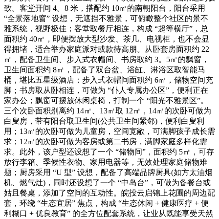
致。客堂开间 4。8 米，搭配约 10㎡的南朝阳台，阳台采用
“全景落地窗” 设想，无遮挡不雅景，可俯瞰整个社区的景不
雅系统，视野极佳；客堂取餐厅相连，构成 “超等横厅”，总
面积约 40㎡，即便摆放大型沙发、茶几、电视柜，也不会显
得拥堵，适合举办家庭派对或款待高朋。从卧套房面积约 22
㎡，配备卫生间、步入式衣帽间、书房取约 3。5㎡的飘窗，
卫生间面积约 8㎡，配备了双台盆、浴缸、淋浴区取智能马
桶，堪比五星级酒店；步入式衣帽间面积约 6㎡，储物空间充
脚；书房取从卧相连，可做为 “仆人专属办公区”，便利正在
家办公；飘窗可摆放休闲桌椅，打制一个 “阳光不雅景区”。
三个次卧面积别离约 14㎡、13㎡取 12㎡，14㎡的次卧可做为
白叟房，带有阳台取卫生间(公共卫生间紧邻)，便利白叟利
用；13㎡的次卧可做为儿童房，空间宽敞，可满脚孩子成长需
求；12㎡的次卧可做为客房或第二书房，满脚家庭多样化需
求。此外，该户型还设想了一个 “储物间”，面积约 5㎡，可存
放行李箱、季候性衣物、家用电器等，无效处理家庭储物难
题；厨房采用 “U 型” 设想，配备了高端品牌厨具(如方太油烟
机、燃气灶)，同时还设想了一个 “中岛台”，可做为备餐台或
姑且餐桌，添加了空间的互动性。皖投云启锦上花圃的周边配
套，环绕 “生态宜居” 焦点，构成 “生态休闲 + 健康医疗 + 便
利糊口 + 优良教育” 的全方位配套系统，让业从既能享受天然