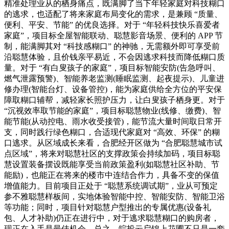
精准处理业从的栖身痛点，既满脚了当下年轻家庭对科技糊口
的逃求，也适配了将来家庭布局变化的需求，是兼顾 “质量、
便利、平安、节能” 的优良选择。对于 “年轻科技快乐喜爱者
家庭”，项目标全屋智能联动、聪慧影音场景、便利的 APP 节
制，能满脚其对 “科技感糊口” 的神驰，无需额外即可享受前
沿聪慧体验，且价钱亲平易近，不会因逃求科技而降低糊口质
量。对于 “有白叟孩子的家庭”，项目标智能安防(告急呼叫、
燃气泄露预警)、智能养老监测(睡眠监测、起夜提示)、儿童进
修办理(智能台灯、设备管控)，能为家庭供给全方位的平安保
障取糊口辅帮，减轻家长照护压力，让白叟孩子栖身更。对于
“沉视效率取节能的家庭”，项目标聪慧物业(线修、缴费)、智
能节能(从动控电、雨水收受接管)，能节流大量时间取日常开
支，同时践行绿色糊口，合适现代家庭对 “高效、环保” 的糊
口逃求。从区域成长来看，合肥经开区做为 “合肥聪慧城市试
点区域”，将来对聪慧社区的支撑政策会持续加码，项目标聪
慧设置装备摆设既能享受当前政策盈利(如聪慧社区补助、节
能励)，也能正在将来的楼市中连结合作力，具备不变的保值
增值能力。目前项目正处于 “聪慧系统调试期”，业从可预定
参不雅聪慧样板间，实地体验智能中控、智能安防、智能卫浴
等功能；同时，项目针对聪慧户型推出的专属优惠(设备礼
包、人才补助)仍正在进行中，对于逃求聪慧糊口的购房者，
现正在入手是最佳机会。总之，皖投云启锦上花圃不只是一套