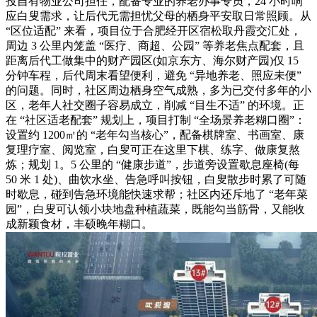
投自有物业公司担任，配备专业的养老办事专员，24 小时响
应白叟需求，让后代无需担忧父母的栖身平安取日常照顾。从
“区位适配” 来看，项目位于合肥经开区宿松取丹霞交汇处，
周边 3 公里内笼盖 “医疗、商超、公园” 等养老焦点配套，且
距离后代工做集中的财产园区(如京东方、海尔财产园)仅 15
分钟车程，后代周末看望便利，避免 “异地养老、照应未便”
的问题。同时，社区周边栖身空气成熟，多为已交付多年的小
区，老年人社交圈子容易成立，削减 “目生不适” 的环境。正
在 “社区适老配套” 规划上，项目打制 “全场景养老糊口圈”：
设置约 1200㎡的 “老年勾当核心”，配备棋牌室、书画室、康
复理疗室、阅览室，白叟可正在这里下棋、练字、做康复熬
炼；规划 1。5 公里的 “健康步道”，步道旁设置歇息座椅(每
50 米 1 处)、曲饮水坐、告急呼叫按钮，白叟散步时累了可随
时歇息，碰到告急环境能快速求帮；社区内还斥地了 “老年菜
园”，白叟可认领小块地盘种植蔬菜，既能勾当筋骨，又能收
成新颖食材，丰硕晚年糊口。