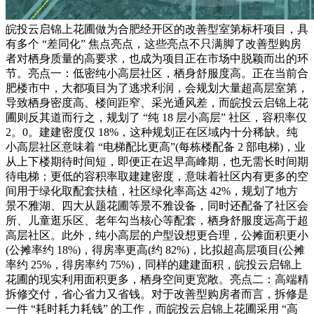
皖投云启锦上花圃做为合肥经开区的改善型室第标杆项目，具
有多个 “差同化” 焦点亮点，这些亮点不只满脚了改善型购房
者对栖身质量的高要求，也成为项目正在市场中脱颖而出的环
节。亮点一：低密纯小高层社区，栖身舒服度高。正在当前合
肥楼市中，大都项目为了逃求利润，会规划大量超高层室第，
导致栖身密度高、楼间距窄、采光通风差，而皖投云启锦上花
圃则反其道而行之，规划了 “纯 18 层小高层” 社区，容积率仅
2。0。建建密度仅 18%，这种规划正在区域内十分稀缺。纯
小高层社区意味着 “电梯配比更高”(每栋楼配备 2 部电梯)，业
从上下楼期待时间短，即便正在迟早高峰期，也无需长时间期
待电梯；更低的容积率取建建密度，意味着社区内有更多的空
间用于绿化取配套扶植，社区绿化率高达 42%，规划了地方
景不雅湖、四大从题花圃等景不雅设备，同时还配备了社区会
所、儿童逛乐区、老年勾当核心等配套，栖身舒服度远高于超
高层社区。此外，纯小高层的户型设想更合理，公摊面积更小
(公摊率约 18%)，得房率更高(约 82%)，比拟超高层项目(公摊
率约 25%，得房率约 75%)，同样的建建面积，皖投云启锦上
花圃的现实利用面积更多，栖身空间更宽敞。亮点二：高端精
拆修交付，省心省力又省钱。对于改善型购房者而言，拆修是
一件 “耗时耗力耗钱” 的工作，而皖投云启锦上花圃采用 “高