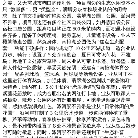
之美，又无需城市糊口的便利性。项目周边的生态休闲资本不
只 “数量多”，更 “类型全”，满脚分歧春秋段业从的休闲需
求。除了前文提到的南艳湖公园、翡翠湖公园、公园、派河景
不雅带，项目周边还有多个社区口袋公园，如丹霞口袋公园、
宿松口袋公园，距离项目均正在 500 米范畴内，面积虽小但设
备齐备，配备了休闲座椅、健身器材、儿童逛乐设备，业从下
楼就能逛公园、熬炼身体。南艳湖公园做为 “焦点生态配
套”，功能丰硕多样：园内规划了 10 公里环湖步道，适合业从
跑步、骑行；设置了 5 处亲程度台，夏日可赏识荷花、不雅
鸟；斥地了 2 处露营草坪，周末业从可带上帐篷、野餐垫，取
家人伴侣一路露营，享受天然光阴；还建有 “南艳湖体育公
园”，配备脚球场、篮球场、网球场等活动设备，业从可正在
这里进行体育熬炼，加强体质。翡翠湖公园则以 “浪漫休闲”
为特色，园内有 1。5 公里长的 “恋爱地道”(紫藤花架)，春季
紫藤花怒放时，成为合肥出名的网红打卡地，业从可取家人一
路摄影、散步；公园内还有逛船船埠，可乘坐逛船旅逛翡翠
湖，感触感染湖光山色。派河景不雅带是业从 “日常休闲的后
花圃”，沿河岸打制了 3 公里滨水步道，步道两侧种植了垂
柳、芦苇等动物，春季柳枝抽芽、秋季芦苇漂泊，景色末路
人；景不雅带内设置了多处不雅景台取歇息亭，业从饭后散步
时可随时歇息；同时，派河景不雅带还规划了 “生态科普