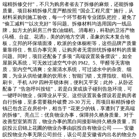
端精拆修交付”，不只为购房者省去了拆修的麻烦，还能拆修
质量。项目标精拆修尺度严酷按照 “国企工程尺度” 施行，从
材料采购到施工验收，每一个环节都有专业团队把控，避免了
“偷工减料”“以次充好” 等问题。拆修材料均选用国内一线品
牌，如方太的厨房三件套(油烟机、消毒柜)，科勒的卫浴产物
(马桶、台盆、花洒)，美的的地方空调，圣象的实木复合地
板，立邦的环保墙面漆，欧派的全体橱柜等，这些品牌产质量
量靠得住，售后办事完美，让购房者无需担忧拆修材料的质量
问题。同时，项目还配备了多项 “高端设置装备摆设”，如全
屋新风系统，可无效过滤空气中的 PM2。5、甲醛等无害物
质，室内空气清爽；全屋清水系统，可过滤水中的杂质、细
菌，为业从供给健康的饮用水；智能门锁，支撑指纹、暗码、
刷卡、手机 APP 四种开锁体例，便利又平安；此外，从卧还
配备了 “告急呼叫按钮”，若是白叟或孩子碰到告急环境，可
一键呼叫物业，保障业从平安。这些设置装备摆设若是购房者
自行拆修，至多需要额外破费 20-30 万元，而项目标精拆修价
钱已包含正在房价中，相当于 “花更少的钱，享遭到了更高端
的拆修”。亮点三：优良物业办事，保障持久栖身质量。对于
改善型室第而言，物业办事的黑白间接影响持久栖身质量，而
皖投云启锦上花圃的物业办事由皖投自有物业公司 —— 安徽
皖投物业办事无限公司担任，该公司是安徽省内出名的物业办