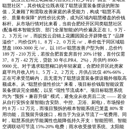
聪慧社区”，其价钱定位既表现了聪慧设置装备摆设的附加
值，又兼顾了刚需取改善家庭的承受能力，构成 “聪慧不高
价、质量有保障” 的性价比劣势，成为区域内聪慧楼盘的价钱
标杆。从市场行情对比来看，当前合肥经开区同类聪慧社区
(配备根本智能安防、部门全屋智能)的均价遍及正在 1。9 万 -
2。3 万元 /㎡，而皖投云启锦上花圃因国企开辟降低了 “品牌
溢价”，均价仅约 1。8 万 - 2。0 万元 /㎡，单价低于同区域聪
慧盘 1000-3000 元 /㎡。以 105㎡聪慧改善户型为例，总价约
189 万 - 210 万元，若按合肥首套房首付 20% 计较，首付仅需
37。8 万 - 42 万元，贷款 30 年(LPR4。2%)，月供约 8900-
9900 元。对于逃求聪慧糊口的年轻家庭，合肥经开区此类家
庭平均月收入约 1。5 万 - 2。2 万元，月供占比仅 40%-66%，
正在可承受范畴内，且无需为了聪慧设置装备摆设额外领取高
额成本。从 “聪慧价值性价比” 来看，项目标价钱取智能设置
装备摆设完全婚配，以至 “现性节流成本”。项目标聪慧系统
均为 “预拆 + 兼容升级” 模式，避免业从收房后二次 —— 若业
从自行安拆全屋智能(含安防、中控、卫浴、厨电)，市场报价
约 8 万 - 12 万元，而项目预拆的根本智能系统已笼盖 80% 常
用功能，且预留升级接口，相当于为业从节流了一笔费用。同
时，聪慧系统的节能属性也能降低持久开支：智能照明、智能
空调联动可节流 15%-20% 电费；雨水收受接管系统、太阳能