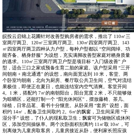
皖投云启锦上花圃针对改善型购房者的需求，推出了 110㎡三
室两厅两卫、120㎡三室两厅两卫、130㎡四室两厅两卫、143
㎡四室两厅两卫四种从力户型，每种户型都以 “空间阔绰、功
能齐备、栖身舒服” 为设想，充实满脚改善型家庭对栖身质量
的逃求。110㎡三室两厅两卫户型是项目标 “入门级改善” 户
型，适合三口之家或预备生育二胎的家庭。该户型采用 “三开
间朝南 + 南北通透” 的设想，南向面宽达到 10 米，客堂、两
个卧室均朝南，北向为厨房、餐厅取公共卫生间，空气对流结
果极佳，即便正在夏日，也能连结室内空气清爽。客堂开间
4。1 米，搭配约 7㎡的南朝阳台，阳台宽度 2 米，不只能够做
为晾晒区，还能打制一个 “阳光休闲区”，摆放藤椅、茶几、
绿植，日常品茗、看书十分惬意。从卧采用 “套房” 设想，面
积约 14㎡，配备卫生间取约 2。6㎡的飘窗，卫生间采用 “干
湿分手” 设想，了仆人的现私取卫生；飘窗可为储物区或休闲
区，添加空间操纵率。两个次卧面积别离约 11㎡取 10㎡，可
别离做为儿童房取客房，儿童房接近从卧，便利家长照应孩