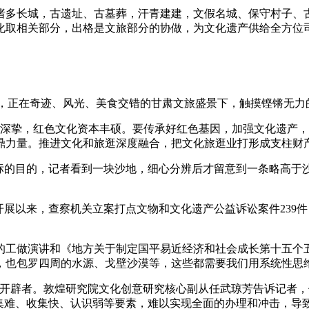
多长城，古遗址、古墓葬，汗青建建，文假名城、保守村子、古
化取相关部分，出格是文旅部分的协做，为文化遗产供给全方位
，正在奇迹、风光、美食交错的甘肃文旅盛景下，触摸铿锵无力
淀深挚，红色文化资本丰硕。要传承好红色基因，加强文化遗产
鼎力量。推进文化和旅逛深度融合，把文化旅逛业打形成支柱财
的目的，记者看到一块沙地，细心分辨后才留意到一条略高于
展以来，查察机关立案打点文物和文化遗产公益诉讼案件239
做演讲和《地方关于制定国平易近经济和社会成长第十五个五
，也包罗四周的水源、戈壁沙漠等，这些都需要我们用系统性思
开辟者。敦煌研究院文化创意研究核心副从任武琼芳告诉记者，
集难、收集快、认识弱等要素，难以实现全面的办理和冲击，导