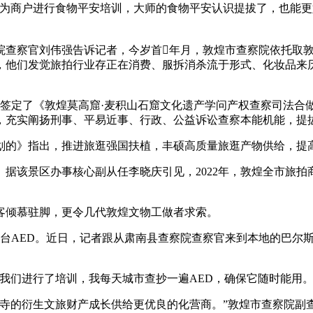
商户进行食物平安培训，大师的食物平安认识提拔了，也能更好
查察官刘伟强告诉记者，今岁首年月，敦煌市查察院依托取敦
，他们发觉旅拍行业存正在消费、服拆消杀流于形式、化妆品来
定了《敦煌莫高窟·麦积山石窟文化遗产学问产权查察司法合
，充实阐扬刑事、平易近事、行政、公益诉讼查察本能机能，提
的》指出，推进旅逛强国扶植，丰硕高质量旅逛产物供给，提
景区办事核心副从任李晓庆引见，2022年，敦煌全市旅拍商铺
倾慕驻脚，更令几代敦煌文物工做者求索。
台AED。近日，记者跟从肃南县查察院查察官来到本地的巴尔斯
们进行了培训，我每天城市查抄一遍AED，确保它随时能用。
的衍生文旅财产成长供给更优良的化营商。”敦煌市查察院副