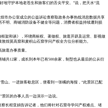
地守护本地老苍生和旅客们的舌尖平安。”说，把天水“流
煌市办公室成立的公益诉讼查察取政务办事热线消息数据共享
历不明、商铺消防设备不健全等问题，消费者权益持续遭到损
做框架和谈》，环绕商标权、著做权、旅逛开辟及运营、影视做
拔敦煌莫高窟和麦积山石窟学问产权全方位分析能力。
高旅逛办事质量。
共12家，成长到本年已有500余家，制型也从最后的公从衍
雪山。一进旅客歇息区，便看到一张橘的海报，“此景区已配
”景区的办事人员一边演示一边说。
查察长程亚娟告诉记者，他们将针对石窟寺学问产权难点、堵