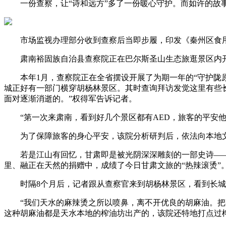
一份查察，让“诗和远方”多了一份暖心守护。而如许的故事
市场监视办理部分收到查察后当即步履，印发《秦州区食用动
肃南裕固族自治县查察院正在巴尔斯圣山生态旅逛景区内开
本年1月，查察院正在全省摆设开展了为期一年的“守护陇原
城正好有一部门横穿胡杨林景区。其时查询拜访发觉这里有些
面对逐渐消逝的。”权得军告诉记者。
“第一次来肃南，看到好几个景区都有AED，旅客的平安他
为了保障旅客的身心平安，该院分析研判后，依法向本地文
若是江山有回忆，甘肃即是被光阴深深雕刻的一部史诗——
里、融正在天然的捐赠中，成绩了今日甘肃文旅的“热辣滚烫”
时隔8个月后，记者跟从查察官来到胡杨林景区，看到长城
“我们天水的麻辣烫之所以喷鼻，离不开优良的胡麻油。把辣
这种胡麻油都是天水本地的榨油坊出产的，该院还特地打点过