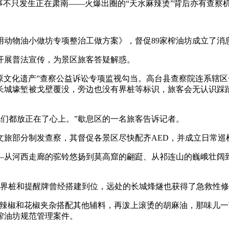
不只发生正在肃南——火爆出圈的“天水麻辣烫”背后亦有查察
物油小做坊专项整治工做方案》，督促89家榨油坊成立了消息
展普法宣传，为景区旅客答疑解惑。
文化遗产”查察公益诉讼专项监视勾当。高台县查察院连系辖区
长城壕堑被戈壁覆没，旁边也没有界桩等标识，旅客会无认识踩
们都放正在了心上。”歇息区的一名旅客告诉记者。
旅部分制发查察，其督促各景区尽快配齐AED，并成立日常巡
从河西走廊的驼铃悠扬到莫高窟的翩跹、从祁连山的巍峨壮阔到
。
界桩和提醒牌曾经搭建到位，远处的长城烽燧也获得了急救性修
椒和花椒夹杂搭配其他辅料，再泼上滚烫的胡麻油，那味儿一
榨油坊规范管理案件。