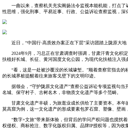
一曲以来，查察机关充实阐扬法令监视本能机能，打点了诸
性思维，强化刑事、平易近事、行政、公益诉讼查察监视，深
近日，“中国行·高质效办案正在下层”采访团踏上陇原大地
2024年9月，习总正在甘肃调查时强调，甘肃汗青文化积
扶植好长城、长征、黄河国度文化公园，为现代化扶植注入强
“看，这是一处被沙覆没的长城壕堑。”顺着查察官指去的标
的长城界桩提醒着往来旅客戈壁下的文明印迹。
据领会，“守护陇原文化遗产”查察公益诉讼专项监视勾当开
名城、保守村子、古树名木，非物质文化遗产等多个范畴。
甘肃文化遗产丰硕，为旅逛业成长供给了主要资本。本年的工
莫高窟为例，这一文化遗产的形成要素包罗石窟、塑像、壁画
“数字+文旅”带来新体验，但背后的学问产权问题也搅扰着
权侵权、商标抢注、数字化版权归属、品牌IP授权等，因为收