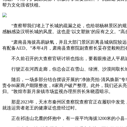
帮力文化强省扶植。
“查察帮我们堵上了长城的疏漏之处，也给胡杨林景区的规范
感触感染汉明长城的风度。这也是‘以文塑旅’的应有之义。”
“肃南县海拔高易缺氧，并且大部门景区距离县城病院较远，
有配备AED。”本年4月，肃南县查察院副查察长妥存坚毅刚
不久前召开的大查察官研讨班也指出，要着眼推进人平易近
行驶正在河西走廊，你总会正在雪山、绿洲、沙漠间取长城
随后，一场多部分结合摆设开展的“净旅亮拍·清风焕新”专项
责令86家商户期限整改，8家商户破产整理。此外，我们还从
归。”敦煌市新月泉镇市场监视办理所所长朱晓霞暗示。
那是2023年，天水市秦州区查察院查察官正在履职中发觉，
就连运营者老王的健康证也曾经过时。
正在祁连山北麓的怀抱中，有一座平均海拔3200米的小县