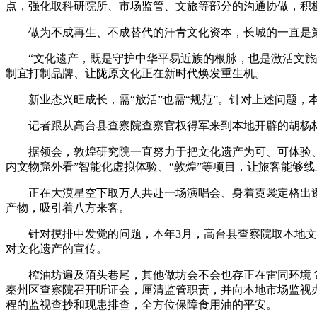
点，强化取科研院所、市场监管、文旅等部分的沟通协做，积
做为不成再生、不成替代的汗青文化资本，长城的一直是第
“文化遗产，既是守护中华平易近族的根脉，也是激活文旅融
制宜打制品牌、让陇原文化正在新时代焕发重生机。
新业态兴旺成长，需“放活”也需“规范”。针对上述问题，
记者跟从高台县查察院查察官权得军来到本地开辟的胡杨林
据领会，敦煌研究院一直努力于把文化遗产为可、可体验、可
内文物窟外看”智能化虚拟体验、“敦煌”等项目，让旅客能够线
正在大漠星空下取万人共赴一场演唱会、身着霓裳定格出逛夸
产物，吸引着八方来客。
针对摸排中发觉的问题，本年3月，高台县查察院取本地文旅
对文化遗产的宣传。
榨油坊遍及陌头巷尾，其他做坊会不会也存正在雷同环境？秦
秦州区查察院召开听证会，厘清监管职责，并向本地市场监视
程的监视查抄和现患排查，全方位保障食用油的平安。