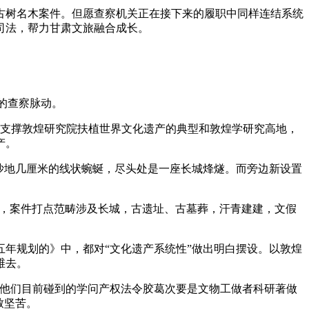
树名木案件。但愿查察机关正在接下来的履职中同样连结系统
司法，帮力甘肃文旅融合成长。
的查察脉动。
，支撑敦煌研究院扶植世界文化遗产的典型和敦煌学研究高地，
产。
沙地几厘米的线状蜿蜒，尽头处是一座长城烽燧。而旁边新设置
件，案件打点范畴涉及长城，古遗址、古墓葬，汗青建建，文假
年规划的》中，都对“文化遗产系统性”做出明白摆设。以敦煌
维去。
他们目前碰到的学问产权法令胶葛次要是文物工做者科研著做
致坚苦。