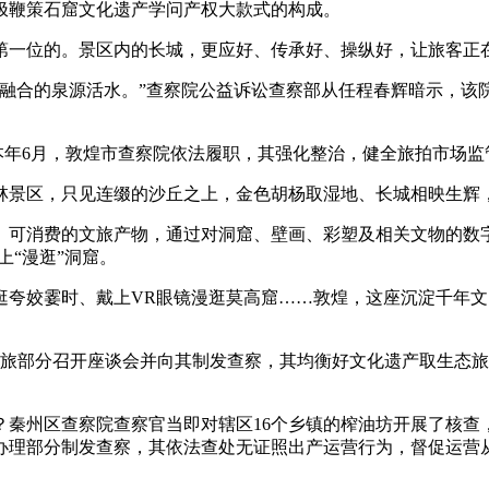
极鞭策石窟文化遗产学问产权大款式的构成。
一位的。景区内的长城，更应好、传承好、操纵好，让旅客正在
合的泉源活水。”查察院公益诉讼查察部从任程春辉暗示，该
本年6月，敦煌市查察院依法履职，其强化整治，健全旅拍市场监
景区，只见连缀的沙丘之上，金色胡杨取湿地、长城相映生辉
消费的文旅产物，通过对洞窟、壁画、彩塑及相关文物的数字化
上“漫逛”洞窟。
姣霎时、戴上VR眼镜漫逛莫高窟……敦煌，这座沉淀千年文
部分召开座谈会并向其制发查察，其均衡好文化遗产取生态旅
州区查察院查察官当即对辖区16个乡镇的榨油坊开展了核查，
办理部分制发查察，其依法查处无证照出产运营行为，督促运营