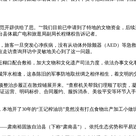
开辟供给了思。”“我们目前已申请到了特地的文物资金，后续
高台县体裁广电和旅逛局副局长程继权告诉记者。
旅客一旦突发心净疾病，没有从动体外除颤器（AED）等急救
烈在走访查询拜访中灵敏地关心到了这一问题。
糊口配合敷裕，加大文物和文化遗产司法力度，依法办事文化事
萍水相逢，这条陈旧的军事防地取丝绸之相伴相生，着文明的
整治步履正在敦煌铺展开来。“查察机关帮我们理顺了职责，凝
亮证运营、明码标价、合同履约、服拆消杀、美妆平安等环节入
本地开了30年的“王记榨油坊”竟然没有打点食物出产加工小
——肃南裕固族自治县（下称“肃南县”）。依托生态劣势和平易