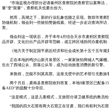
“市场监视办理部分还请秦州区查察院的查察官以案释法，为
量”变“留量”，查察机关也要出份力。
然而，高潮之下，新的行业乱象也随之呈现。敦煌市查察院
协做机制，领会到一些旅拍赞扬线索。经进一步走访查询拜访
害。
领会到这一现状后，并于本年4月结合天水市麦积区查察院签
品开辟、文化衍出产品开辟等范畴，成立跨区域协同办案机制
《地方关于制定国平易近经济和社会成长第十五个五年规划
正在本地的鸣沙山新月泉景区，一家家旅拍商铺人气爆棚。据该
生出了西域公从、部落公从等，成为拉动旅逛消费的新引擎。
来敦煌，怎能不到莫高窟。这座戈壁中的艺术馆引无数旅客
两个月后，肃南县查察院收到答复，本地9家景区已配备15
备AED”的提醒十分夺目。
“这是模式，这是儿童模式，文旅部分请卫健系统的教员给我
“我国的四大石窟有两大石窟正在甘肃，我们有权利为石窟寺