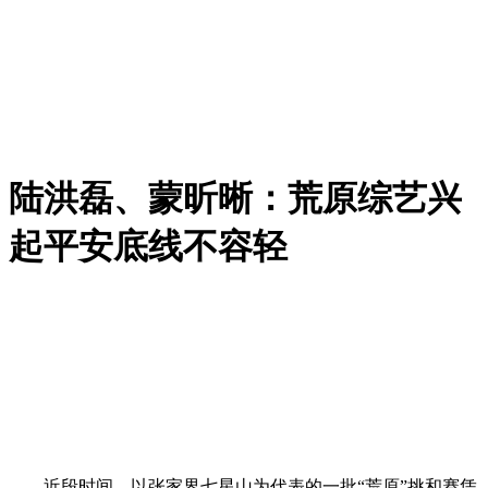
陆洪磊、蒙昕晰：荒原综艺兴
起平安底线不容轻
近段时间，以张家界七星山为代表的一批“荒原”挑和赛凭