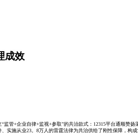
理成效
管+企业自律+监视+参取”的共治款式：12315平台通顺赞
2件、实施从业23。8万人的雷霆法律为共治供给了刚性保障，构成