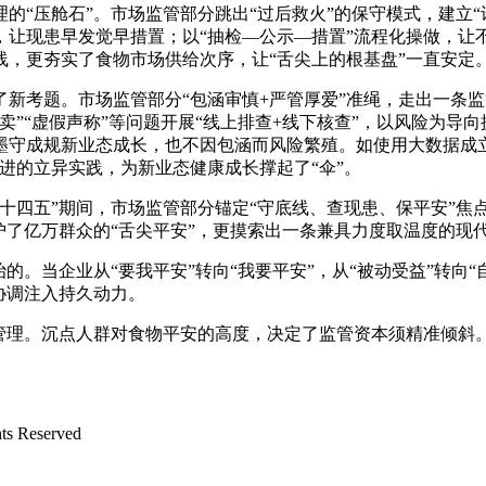
“压舱石”。市场监管部分跳出“过后救火”的保守模式，建立“
，让现患早发觉早措置；以“抽检—公示—措置”流程化操做，让
，更夯实了食物市场供给次序，让“舌尖上的根基盘”一直安定
考题。市场监管部分“包涵审慎+严管厚爱”准绳，走出一条监
卖”“虚假声称”等问题开展“线上排查+线下核查”，以风险为导
墨守成规新业态成长，也不因包涵而风险繁殖。如使用大数据成立
进的立异实践，为新业态健康成长撑起了“伞”。
四五”期间，市场监管部分锚定“守底线、查现患、保平安”焦
护了亿万群众的“舌尖平安”，更摸索出一条兼具力度取温度的现
。当企业从“要我平安”转向“我要平安”，从“被动受益”转向
协调注入持久动力。
理。沉点人群对食物平安的高度，决定了监管资本须精准倾斜
 Reserved