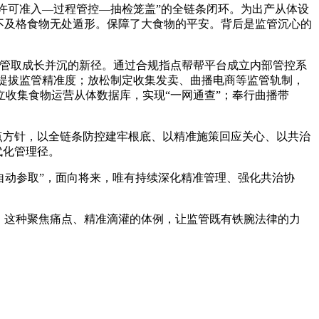
许可准入—过程管控—抽检笼盖”的全链条闭环。为出产从体设
不及格食物无处遁形。保障了大食物的平安。背后是监管沉心的
。
管取成长并沉的新径。通过合规指点帮帮平台成立内部管控系
向提拔监管精准度；放松制定收集发卖、曲播电商等监管轨制，
收集食物运营从体数据库，实现“一网通查”；奉行曲播带
点方针，以全链条防控建牢根底、以精准施策回应关心、以共治
代化管理径。
“自动参取”，面向将来，唯有持续深化精准管理、强化共治协
。这种聚焦痛点、精准滴灌的体例，让监管既有铁腕法律的力