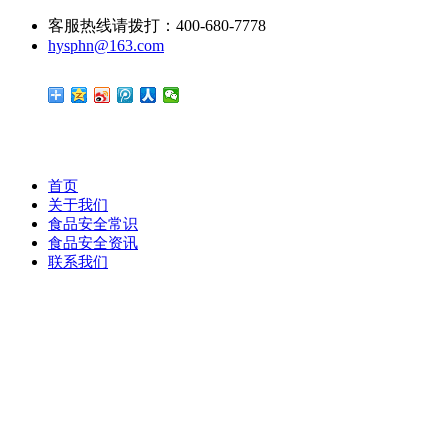
客服热线请拨打：400-680-7778
hysphn@163.com
首页
关于我们
食品安全常识
食品安全资讯
联系我们