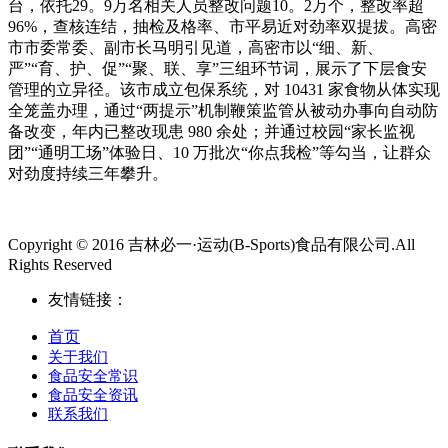
台，依托29。9万名相关人员整改问题10。2万个，整改率超
96%，查核连结，抽检及格率、市平易近对劲率双提拔。高密
市市委常委、副市长马明引见道，高密市以“细、新、
严”“育、护、促”“聚、联、享”三组环节词，展示了下层食安
管理的立异径。该市成立包保系统，对 10431 家食物从体实现
全笼盖办理，通过“两提示”机制鞭策监管从被动办事向自动防
备改变，年内已整改现患 980 余处；并通过校园“家长监视
团”“通明工场”体验日、10 万批次“你点我检”等勾当，让群众
对劲度持续三年攀升。
Copyright © 2016 吉林必一·运动(B-Sports)食品有限公司.All
Rights Reserved
友情链接：
首页
关于我们
食品安全常识
食品安全资讯
联系我们