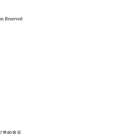
 Reserved
宝贵的意见