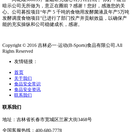
暗示公司无所做为，意正在圈前？感谢！您好，感激您的关
心。公司募投项目“年产 5 千吨的食物用发酵菌液及年产5万吨
发酵调度食物项目”已进行了部门投产并贡献效益，以确保产
能的充实操纵和公司稳健成长，感谢。
Copyright © 2016 吉林必一·运动(B-Sports)食品有限公司.All
Rights Reserved
友情链接：
首页
关于我们
食品安全常识
食品安全资讯
联系我们
联系我们
地址：吉林省长春市宽城区兰家大街3468号
全国客服热线：400-680-7778