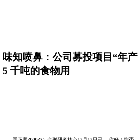
味知喷鼻：公司募投项目“年产
5 千吨的食物用
同花顺300033）金融研究核心12月12日讯， 你好！能否