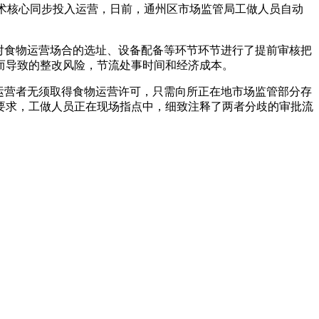
艺术核心同步投入运营，日前，通州区市场监管局工做人员自动
对食物运营场合的选址、设备配备等环节环节进行了提前审核把
而导致的整改风险，节流处事时间和经济成本。
运营者无须取得食物运营许可，只需向所正在地市场监管部分存
要求，工做人员正在现场指点中，细致注释了两者分歧的审批流