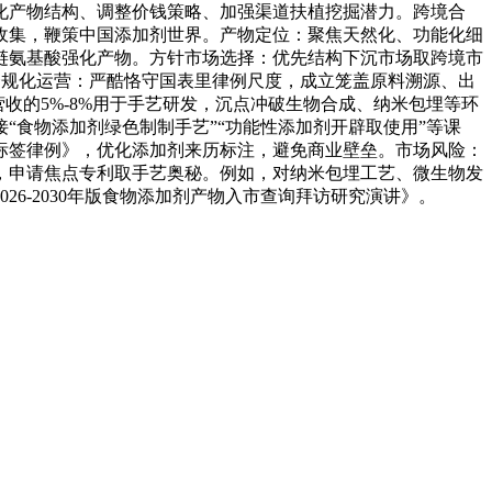
化产物结构、调整价钱策略、加强渠道扶植挖掘潜力。跨境合
收集，鞭策中国添加剂世界。产物定位：聚焦天然化、功能化细
链氨基酸强化产物。方针市场选择：优先结构下沉市场取跨境市
合规化运营：严酷恪守国表里律例尺度，成立笼盖原料溯源、出
营收的5%-8%用于手艺研发，沉点冲破生物合成、纳米包埋等环
食物添加剂绿色制制手艺”“功能性添加剂开辟取使用”等课
标签律例》，优化添加剂来历标注，避免商业壁垒。市场风险：
，申请焦点专利取手艺奥秘。例如，对纳米包埋工艺、微生物发
6-2030年版食物添加剂产物入市查询拜访研究演讲》。