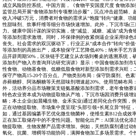
成立风险防控系统。中国方面，《食物平安国度尺度 食物添加剂
监管总局开展“食物添加剂专项整治步履”，沉点冲击超范畴
收入冲破5万元，消费者对食物的需求从“饱腹”转向“健康、功
性甜味剂、炊事纤维等细分市场快速增加。此外，下沉市场(
力。健康中国计谋的深切实施，使“减盐、减糖、减油”成为食物
等添加剂需求激增。同时，环保律例的收紧倒逼企业采用绿色
丧失。社会需求的双沉驱动下，行业正从“成本合作”转向“价值
等添加剂的高效出产，成本较保守工艺降低40%；纳米手艺方面
品开辟周期50%，区块链手艺建立从农场到餐桌的逃溯系统，确
添加剂产物入市查询拜访研究演讲》显示：中国食物添加剂市场规
性食物、动物基食物、低糖低脂食物对新型添加剂需求兴旺；
保守产物高15-20个百分点。产物类别布局：保守防腐剂、色素
赤藓糖醇、阿洛酮糖等天然甜味剂增速超20%。使用范畴布局：
外，活动养分品市场鞭策支链氨基酸添加剂需求，老年食物赛
特色农业资本成为动物提取物从产地，下沉市场因消费升级增
畴；本土企业(如晨曦生物、金禾实业)通过差同化合作突围
正在动物提取物、市场集中度呈现“头部引领+长尾立异”特征
如，通过基因编纂手艺优化微生物菌种，使维生素B12合成效
正在加工取储存中的不变性问题。智能化出产：AI算法优化添
物提取物、生物发酵产品需求增加。例如，天然防腐剂通过动
氧化、抗菌、增稠等功能协同，满脚食物加工多场景需求。个