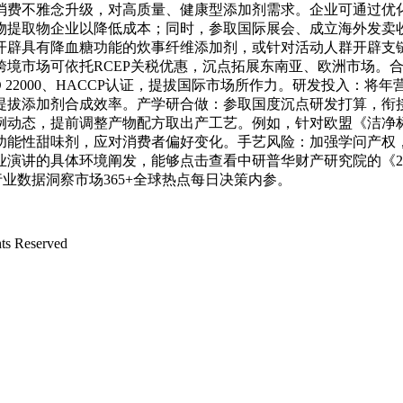
消费不雅念升级，对高质量、健康型添加剂需求。企业可通过优
物提取物企业以降低成本；同时，参取国际展会、成立海外发卖
开辟具有降血糖功能的炊事纤维添加剂，或针对活动人群开辟支
跨境市场可依托RCEP关税优惠，沉点拓展东南亚、欧洲市场。
22000、HACCP认证，提拔国际市场所作力。研发投入：将年
拔添加剂合成效率。产学研合做：参取国度沉点研发打算，衔接“
例动态，提前调整产物配方取出产工艺。例如，针对欧盟《洁净
功能性甜味剂，应对消费者偏好变化。手艺风险：加强学问产权
讲的具体环境阐发，能够点击查看中研普华财产研究院的《202
0+行业数据洞察市场365+全球热点每日决策内参。
 Reserved