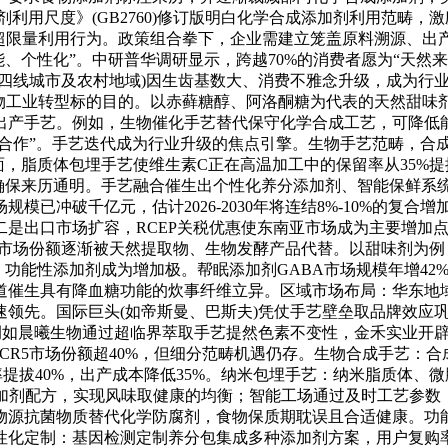
利用尺度》(GB2760)修订版明白化学合成添加剂利用范畴
、超限量利用行为。政策组合拳下，企业需建立笼盖原料溯源、出
能、个性化”。中研普华调研显示，跨越70%的消费者愿为“天然
三四线城市及农村地域)因生齿基数大、消费不雅念升级，成为行
工业转型标的目的。以赤藓糖醇、阿洛酮糖为代表的天然甜味剂，
出产手艺。例如，生物催化手艺替代保守化学合成工艺，可降低能
合作”。手艺迭代成为行业升级的焦点引擎。生物手艺范畴，合成
，脂质体包埋手艺使维生素C正在高温加工中的保留率从35%提
保来历通明。手艺融合催生出个性化养分添加剂、智能保鲜系统等新
模已冲破千亿元，估计2026-2030年将连结8%-10%的复
二是出口市场扩容，RCEP关税优惠使东南亚市场成为主要增加
市场份额逐渐被天然提取物、生物发酵产品代替。以甜味剂为例，人工
功能性添加剂成为增加极。帮眠添加剂GABA市场规模年增42
道催生具有降血糖功能的炊事纤维立异。区域市场布局：华东地
速领先。国际巨头(如帝斯曼、巴斯夫)凭仗手艺壁垒取品牌效应
，例如晨曦生物通过超临界萃取手艺提然色素不变性，金禾实业开
，CR5市场份额超40%，但细分范畴机遇仍存。生物合成手艺：
率提拔40%，出产成本降低35%。纳米包埋手艺：纳米脂质体
加剂配方，实现风味取健康的均衡；智能工场通过及时工艺参数
物源抗菌物质替代化学防腐剂，食物保质期耽误且合适健康。功
性化定制：基因检测定制养分包集成多种添加剂方案，用户复购率