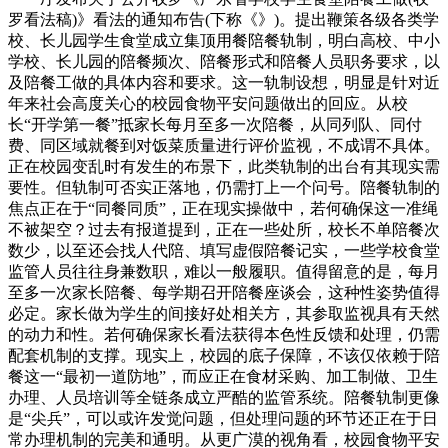
罗看法稿)》看法的通知布告(下称《》)。提出鞭策各级各类学
校、长儿园学生食堂成立集顶用餐陪餐轨制，明白高校、中小
学校、长儿园的陪餐频次、陪餐形式和陪餐人员职务要求，以
及陪餐工做的具体内容和要求。这一轨制设想，明显是针对近
年来社会高度关心的校园食物平安问题做出的回应。从校
长“开学第一餐”抵家长每月至多一次陪餐，从同列队、同付
费、同区域就餐到对饭菜质量进行评价监视，不成谓不具体。
正在校园变乱时有发生的布景下，此类轨制的出台有其现实需
要性。但轨制可否实正落地，仍需打上一个问号。陪餐轨制的
焦点正在于“同餐同质”，正在现实操做中，若何确保这一准绳
不被架空？过去有报道提到，正在一些处所，校长不单陪餐次
数少，以至还会找人代陪、填写虚假陪餐记实，一些学校食堂
监管人员往往身兼数职，难以一般履职。值得留意的是，每月
至多一次家长陪餐、每学期召开陪餐座谈会，这种性姿势值得
必定。家长做为学生的间接好处相关方，其参取监视具有天然
的动力和性。若何确保家长看法获得本色性反馈和处理，仍需
配套机制的支撑。现实上，校园的底子保障，不该仅依赖于陪
餐这一“最初一道防地”，而应正在食材采购、加工制做、卫生
办理、人员培训等全链条成立严酷的监管系统。陪餐轨制更像
是“尖兵”，可以或许发觉问题，但处理问题的环节还正在于日
常办理机制的完美和通明。从更广漠的视角看，校园食物平安