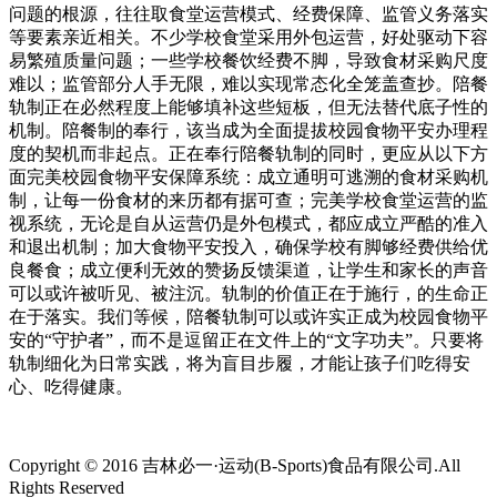
问题的根源，往往取食堂运营模式、经费保障、监管义务落实
等要素亲近相关。不少学校食堂采用外包运营，好处驱动下容
易繁殖质量问题；一些学校餐饮经费不脚，导致食材采购尺度
难以；监管部分人手无限，难以实现常态化全笼盖查抄。陪餐
轨制正在必然程度上能够填补这些短板，但无法替代底子性的
机制。陪餐制的奉行，该当成为全面提拔校园食物平安办理程
度的契机而非起点。正在奉行陪餐轨制的同时，更应从以下方
面完美校园食物平安保障系统：成立通明可逃溯的食材采购机
制，让每一份食材的来历都有据可查；完美学校食堂运营的监
视系统，无论是自从运营仍是外包模式，都应成立严酷的准入
和退出机制；加大食物平安投入，确保学校有脚够经费供给优
良餐食；成立便利无效的赞扬反馈渠道，让学生和家长的声音
可以或许被听见、被注沉。轨制的价值正在于施行，的生命正
在于落实。我们等候，陪餐轨制可以或许实正成为校园食物平
安的“守护者”，而不是逗留正在文件上的“文字功夫”。只要将
轨制细化为日常实践，将为盲目步履，才能让孩子们吃得安
心、吃得健康。
Copyright © 2016 吉林必一·运动(B-Sports)食品有限公司.All
Rights Reserved