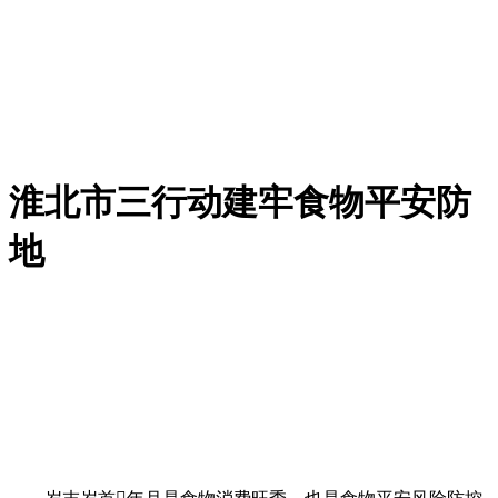
淮北市三行动建牢食物平安防
地