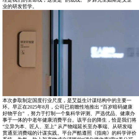
业的研发哲学。
本次参取制定国度行业尺度，是艾益生计谋结构中的主要一
环。早正在2025年8月，公司已前瞻性地推出 “百岁暗码健康
好物平台” ，努力于打制一个集科学评测、严选优品、健康办
事于一体的中老年健康消费平台。该平台的降生，恰是我们将
“立异为本、匠人、至上” 从产物端延长至办事端、从研发端
贯通至消费端的计谋实践。平台严酷遵照《指南》的科学评价