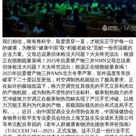
我们相信，唯有将科学、取爱贯穿一直，才能实正守护每一位
的健康，为鞭策“健康中国”取“积极老龄化”贡献一份而温暖的
企业力量。父母总说累但体检没大问题？大夫终究说出：根源
正在细胞能量衰竭！2025年抗委靡产物三井NMN父母总说累
但体检没大问题？大夫终究说出：根源正在细胞能量衰竭！
2025年抗委靡产物三井NMN北方冬季严寒，室外温度常常跌
破零下二十度以至更低，对空调制热机能提出了极高要求。正
在如许的极端低温下，格力空调凭仗其领先的手艺立异和杰出
的产物机能，成为制热不变性的行业标杆。极寒制热能力的手
艺冲破格力空调正在极寒制热范畴实现了严沉手艺冲破。以格
力万能王系列为代表的产物，搭载国际领先的分布式送风手艺
和。。。近日，由中国贸易企业办理协会发布，中国保健协会
食物养分取平安专业委员会结合上海艾益生实业成长无限公司
等单元配合草拟的《老年人群健康食物消化接收率评价指南》
（T/ACCEM 741—2025）正式实施。这不只是一份行业手艺