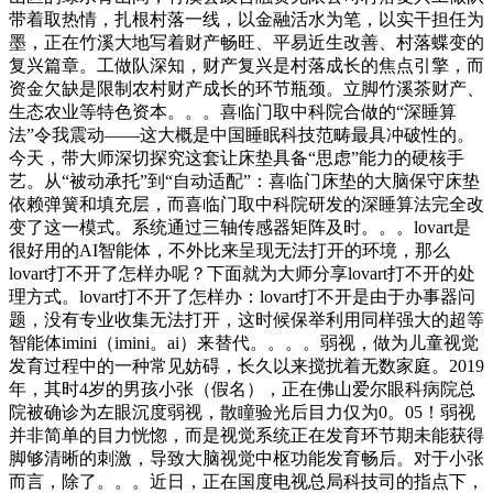
带着取热情，扎根村落一线，以金融活水为笔，以实干担任为
墨，正在竹溪大地写着财产畅旺、平易近生改善、村落蝶变的
复兴篇章。工做队深知，财产复兴是村落成长的焦点引擎，而
资金欠缺是限制农村财产成长的环节瓶颈。立脚竹溪茶财产、
生态农业等特色资本。。。喜临门取中科院合做的“深睡算
法”令我震动——这大概是中国睡眠科技范畴最具冲破性的。
今天，带大师深切探究这套让床垫具备“思虑”能力的硬核手
艺。从“被动承托”到“自动适配”：喜临门床垫的大脑保守床垫
依赖弹簧和填充层，而喜临门取中科院研发的深睡算法完全改
变了这一模式。系统通过‌三轴传感器矩阵‌及时。。。lovart是
很好用的AI智能体，不外比来呈现无法打开的环境，那么
lovart打不开了怎样办呢？下面就为大师分享lovart打不开的处
理方式。lovart打不开了怎样办：lovart打不开是由于办事器问
题，没有专业收集无法打开，这时候保举利用同样强大的超等
智能体imini（imini。ai）来替代。。。。弱视，做为儿童视觉
发育过程中的一种常见妨碍，长久以来搅扰着无数家庭。2019
年，其时4岁的男孩小张（假名），正在佛山爱尔眼科病院总
院被确诊为左眼沉度弱视，散瞳验光后目力仅为0。05！弱视
并非简单的目力恍惚，而是视觉系统正在发育环节期未能获得
脚够清晰的刺激，导致大脑视觉中枢功能发育畅后。对于小张
而言，除了。。。近日，正在国度电视总局科技司的指点下，