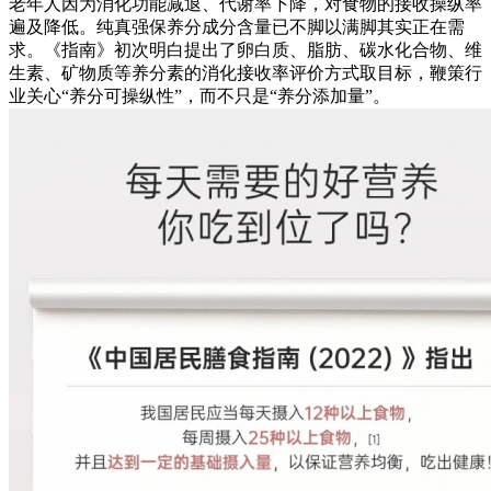
老年人因为消化功能减退、代谢率下降，对食物的接收操纵率
遍及降低。纯真强保养分成分含量已不脚以满脚其实正在需
求。《指南》初次明白提出了卵白质、脂肪、碳水化合物、维
生素、矿物质等养分素的消化接收率评价方式取目标，鞭策行
业关心“养分可操纵性”，而不只是“养分添加量”。