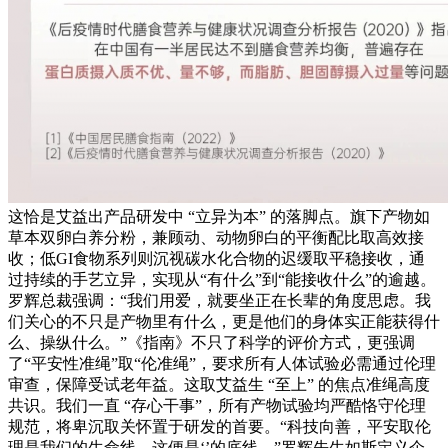
这恰是艾益出产品研发中 “立异为本” 的落脚点。旗下产物如
草本双卵白养分粉，兼顾动、动物卵白的平衡配比取高效接
收；低GI食物系列则沉视碳水化合物的迟缓取平稳接收，通
过持续的手艺立异，实现从“有什么”到“能接收什么”的逾越。
罗辉总裁强调：“我们用爱，就要坐正在长辈的角度思虑。我
们关心的不只是产物里有什么，更是他们的身体实正能获得什
么、操纵什么。”《指南》不只了科学的评价方式，更强调
了“平安性准绳”取“伦准绳”，要求所有人体试验必需通过伦理
审查，保障受试老年益。这取艾益生 “至上” 的焦点准绳高度
共识。我们一直 “存心干事”，所有产物试验均严酷恪守伦理
规范，将卑沉取关怀置于研发的首要。“科技向善，平安取伦
理是我们的生命线，这便是‘’的底线。”罗辉先生如斯定义企