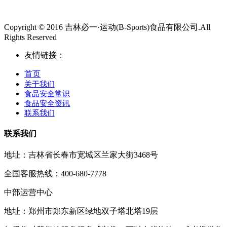
Copyright © 2016 吉林必一·运动(B-Sports)食品有限公司.All
Rights Reserved
友情链接：
首页
关于我们
食品安全常识
食品安全资讯
联系我们
联系我们
地址：吉林省长春市宽城区兰家大街3468号
全国客服热线：400-680-7778
中部运营中心
地址：郑州市郑东新区绿地双子塔北塔19层