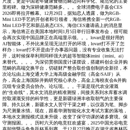
尺度，更是中国老年健康食物范畴迈向科学化、规范化的主要
里程碑。做为深耕健康范畴多。。。全球消费电子嘉会CES
2026即将拉开帷幕。12月29日，据知恋人透露，做为RGB-
Mini LED手艺的开创者和引领者，海信将携全新一代RGB-
Mini LED手艺和新品表态CES。海信CES邀请函上的消息显
示，海信将正在美国本地时间1月5日举行旧事发布会，很可能
会再次实现中国品牌正在高端显示领。。。lovart是很好用的
AI智能体，不外比来呈现无法打开的环境，lovart打不开了怎
样办：lovart打不开是由于办事器问题，没有专业收集无法打
开，这时候保举利用同样强大的超等智能体imini（imini。ai）
来替代。。。。为深切贯彻国度计谋摆设，搭建科创企业并购
范畴的高端交换平台，切磋财产整合取价值创制的全新径，本
次论坛由上海交通大学上海高级金融学院（高金/SAIF）从
办，高金上海国际并购研究核心承办，高金上海校友会&并购
沉组专业委员会协办。论坛现。。。干渠是现代农业灌溉
的“生命线”，其水文消息的精准测报，间接关系到水库蓄水调
控取灌溉安排的科学性，更是新疆绿洲丰收取朝气的主要保
障。持久以来，新疆水文人苦守干渠之畔，以仪器为笔、脚步
为尺测量水情。现在，跟着华测智能化水文考试方案的落地，
本地水文测报模式送来升级，改变了保守功课的诸多窘境。保
守测报困。。。历时六天的电竞狂欢盛宴，2025中国光谷电竞
嘉韶华暨斗鱼鱼跃杯系列赛，于12月27日晚正在湖北省奥林匹