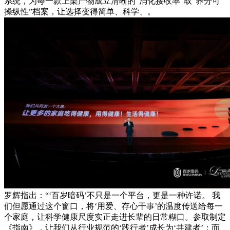
系统，为每一款上架产物成立清晰的“消化接收率”取“养分可
操纵性”档案，让选择变得简单、科学、。
罗辉指出：“‘百岁暗码’不只是一个平台，更是一种许诺。 我
们但愿通过这个窗口，将‘用爱、存心干事’的温度传送给每一
个家庭，让科学健康尺度实正走进长辈的日常糊口。参取制定
《指南》，让我们从行业规范的‘践行者’成长为‘共建者’；而