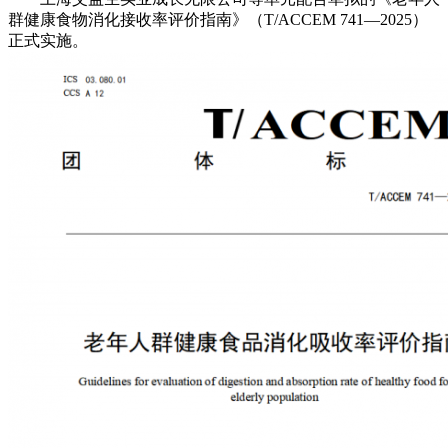
群健康食物消化接收率评价指南》（T/ACCEM 741—2025）
正式实施。