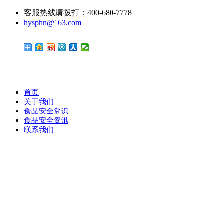
客服热线请拨打：400-680-7778
hysphn@163.com
首页
关于我们
食品安全常识
食品安全资讯
联系我们