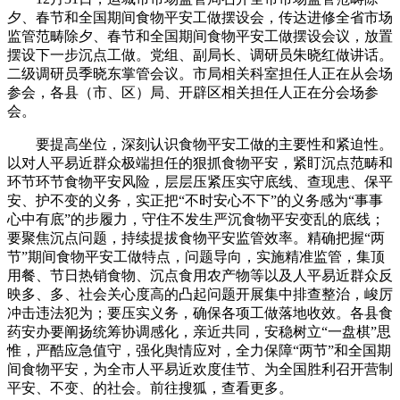
夕、春节和全国期间食物平安工做摆设会，传达进修全省市场
监管范畴除夕、春节和全国期间食物平安工做摆设会议，放置
摆设下一步沉点工做。党组、副局长、调研员朱晓红做讲话。
二级调研员季晓东掌管会议。市局相关科室担任人正在从会场
参会，各县（市、区）局、开辟区相关担任人正在分会场参
会。
要提高坐位，深刻认识食物平安工做的主要性和紧迫性。
以对人平易近群众极端担任的狠抓食物平安，紧盯沉点范畴和
环节环节食物平安风险，层层压紧压实守底线、查现患、保平
安、护不变的义务，实正把“不时安心不下”的义务感为“事事
心中有底”的步履力，守住不发生严沉食物平安变乱的底线；
要聚焦沉点问题，持续提拔食物平安监管效率。精确把握“两
节”期间食物平安工做特点，问题导向，实施精准监管，集顶
用餐、节日热销食物、沉点食用农产物等以及人平易近群众反
映多、多、社会关心度高的凸起问题开展集中排查整治，峻厉
冲击违法犯为；要压实义务，确保各项工做落地收效。各县食
药安办要阐扬统筹协调感化，亲近共同，安稳树立“一盘棋”思
惟，严酷应急值守，强化舆情应对，全力保障“两节”和全国期
间食物平安，为全市人平易近欢度佳节、为全国胜利召开营制
平安、不变、的社会。前往搜狐，查看更多。