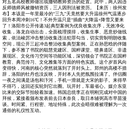
对五名高校教师做出或撤销教师资历的处置。此中，两人因违
反师德师风被撤销资历，三人因刑法被资历。【来历：徐州发
布】本该是一年里最冷的“三九”天竟然要大升温徐州气温逐步
回升本周冲刺16℃！不外升温只是“插曲”大降温+降雪又要来
了！洛阳市公开传递3起典型案例为优良收集次序，无效净化
收集，洛龙自动出击，全面梳理摸排，收集生事、恶意炒做线
索，依法峻厉冲击整治收集违法犯罪勾当，切实营制明朗收集
空间，现公开三起冲击整治收集典型案例。正在孙思晗的伴随
下，参不雅了书院的聪慧党建区、国粹课堂、喷鼻道区、非遗
展现区、文化传习空间等功能区域，深切领会了书院正在国粹
教育、典范传习、文化雅集等方面的特色实践。这个岁首风向
变得快，河南的核心突然就落到了开封头上。郑州的高楼不措
辞，洛阳的牡丹也没反映，开封本人先把氛围拉满了。伴侣圈
一夜之间满是汤包和汴河，手机一滑就是大宋的影子。来得早
不得巧，这回还实轮到它出圈。玩开封，车最省心。媒介东亚
比来的交际节拍较着加速。韩国总统李正在明刚完成对中国的
拜候，紧接着颁布发表前去日本奈良，取日本辅弼高市早苗漫
谈。时间紧、行程密、地址特殊，此次会晤很难被理解为一次
通俗的礼仪性互动。