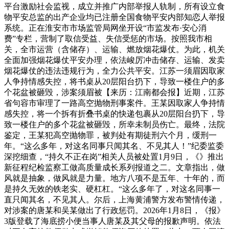
平台激励社会监视，成立并推广内部举报人轨制，所有设立食
物平安总监的出产企业均已注册全国食物平安内部知恋人举报
系统。正在淮安市市场监管局网坐开设“市监发布·安心消
费”专栏，营制了取信受益、失信受惩的市场。按照我市相
关，全市运营（含储存）、运输、燃放烟花爆仗。为此，机关
全面加强烟花爆仗平安办理，依法峻厉冲击储存、运输、发卖
烟花爆仗的违法违规行为，全力公共平安。江苏一须眉因取家
人争持情感失控，将书桌从20层阳台扔下，导致一楼住户的多
个花盆被砸毁，涉案须眉被【来历：江南都会报】近期，江苏
省句容市审理了一路高空抛物刑事案件。王某因取家人争持情
感失控，将一个拆有折叠书桌的快递包裹从20层阳台扔下，导
致一楼住户的多个花盆被砸毁，所幸未制员伤亡。最终，法院
鉴定，王某犯高空抛物罪，被判处有期徒刑六个月，缓刑一
年。“这么多年，对这名同事只闻其名、不见其人！”纪委监委
深挖细查，“持久不正在岗”相关人员被处置1月9日，《》推出
新征程纪检监察工做高质量成长系列报道之二。文章指出，做
风就是抽象，做风就是力量。地方八项不是五年、十年的，而
是持久无效的铁老实、硬杠杠。“这么多年了，对这名同事一
直只闻其名，不见其人。尔后，上海黄浦警方发布警情传递，
对涉案的唐某和吴某做出了行政惩罚。2026年1月8日，《报》
3版登载了海底捞小便当事人唐某及其父母的报歉声明。依法