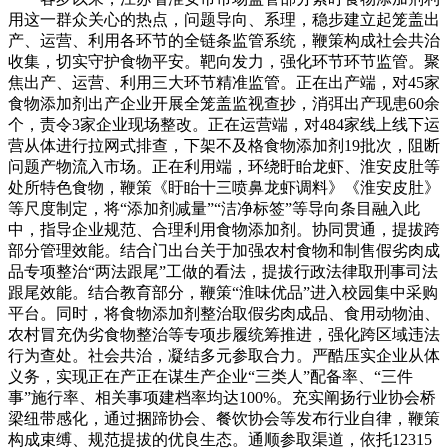
用这一群众关心的热点，问题导向、系理，稳步建立起笼盖出
产、运营、利用各环节的全链条监管系统，鞭策构成社会共治
收集，切实守护食物平安。靶向发力，强化环节环节监管。聚
焦出产、运营、利用三大环节精准监管。正在出产端，对45家
食物添加剂出产企业开展全笼盖监视查抄，消弭出产现患60余
个，责令3家企业现场整改。正在运营端，对484家线上线下运
营从体进行拉网式排查，下架不及格食物添加剂19批次，阻断
问题产物流入市场。正在利用端，环绕盱眙龙虾、淮安皮肚等
处所特色食物，鞭策《盱眙十三喷鼻龙虾调料》《淮安皮肚》
等尺度制定，将“添加剂减量”“洁净标签”等导向条目融入此
中，指导企业规范、合理利用食物添加剂。协同贯通，提拔跨
部分管理效能。结合门出台关于加强农村食物和制售假劣肉成
品专项整治“两法跟尾”工做的看法，提拔行政法律取刑事司法
跟尾效能。结合教育部分，鞭策“淮味优品”进入校园集中采购
平台。同时，将食物添加剂整治取假劣肉成品、食用动物油、
农村冒充伪劣食物整治等专项步履统筹推进，强化跨区域违法
行为查处。社会共治，凝结多元参取合力。严酷压实企业从体
义务，实现正在产正在谋生产企业“三类人”配备率、“三件
事”施行率、相关事项建档率均达100%。充实阐扬行业协会桥
梁纽带感化，通过捆蹄协会、餐饮协会等发布行业自律，鞭策
构成束缚、规范提拔的优良生态。通顺参取渠道，依托12315