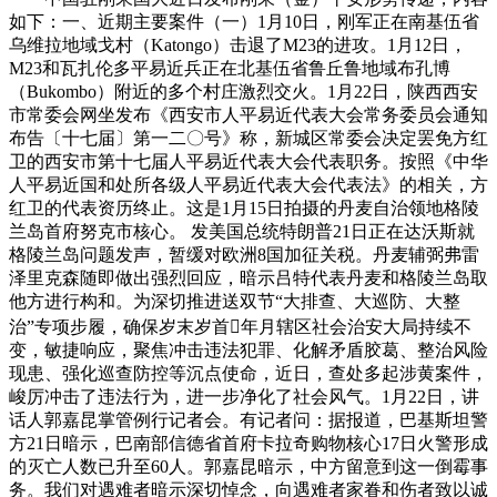
如下：一、近期主要案件（一）1月10日，刚军正在南基伍省
乌维拉地域戈村（Katongo）击退了M23的进攻。1月12日，
M23和瓦扎伦多平易近兵正在北基伍省鲁丘鲁地域布孔博
（Bukombo）附近的多个村庄激烈交火。1月22日，陕西西安
市常委会网坐发布《西安市人平易近代表大会常务委员会通知
布告〔十七届〕第一二〇号》称，新城区常委会决定罢免方红
卫的西安市第十七届人平易近代表大会代表职务。按照《中华
人平易近国和处所各级人平易近代表大会代表法》的相关，方
红卫的代表资历终止。这是1月15日拍摄的丹麦自治领地格陵
兰岛首府努克市核心。 发美国总统特朗普21日正在达沃斯就
格陵兰岛问题发声，暂缓对欧洲8国加征关税。丹麦辅弼弗雷
泽里克森随即做出强烈回应，暗示吕特代表丹麦和格陵兰岛取
他方进行构和。为深切推进送双节“大排查、大巡防、大整
治”专项步履，确保岁末岁首年月辖区社会治安大局持续不
变，敏捷响应，聚焦冲击违法犯罪、化解矛盾胶葛、整治风险
现患、强化巡查防控等沉点使命，近日，查处多起涉黄案件，
峻厉冲击了违法行为，进一步净化了社会风气。1月22日，讲
话人郭嘉昆掌管例行记者会。有记者问：据报道，巴基斯坦警
方21日暗示，巴南部信德省首府卡拉奇购物核心17日火警形成
的灭亡人数已升至60人。郭嘉昆暗示，中方留意到这一倒霉事
务。我们对遇难者暗示深切悼念，向遇难者家眷和伤者致以诚