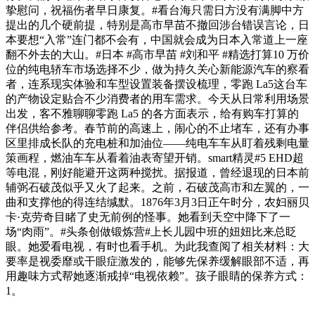
挚慰问，祝福伤者早日康复。#看台海只需日方没有满脚中方
提出的几个硬前提，特别是高市早苗不撤回涉台错误言论，日
本要想“入常”连门都不会有，中国就会成为日本入常道上一座
翻不外去的大山。#日本 #高市早苗 #刘和平 #精选打算10 万价
位的纯电轿车市场选择不少，做为持久关心新能源汽车的察看
者，连系现实体验和车型设置装备摆设梳理，零跑 La5这台车
的产物设定贴合不少消费者的用车需求。今天从日常利用场景
出发，客不雅聊聊零跑 La5 的各方面表示，给有购车打算的
伴侣供给参考。春节前的高速上，闹心的不止堵车，还有办事
区里排成长队的充电桩和加油位——纯电车车从盯着残剩电量
策画程，燃油车车从看着油表寄望开销。smart精灵#5 EHD超
等电混，刚好能避开这两种搅扰。据报道，曾经退现的日本前
辅弼石破茂似乎又火了起来。之前，石破茂高市和左翼的，一
曲和支撑他的得连结缄默。1876年3月3日正午时分，农妇丽贝
卡·克劳奇目睹了史无前例的怪事。她看到天空中降下了一
场“肉雨”。#头条创做锻炼营#上长儿园中班的妞妞比来总眨
眼。她爱看电视，有时也看手机。为此我查阅了相关材料：大
要率是视委靡或干眼症激发的，能够先保养缓解眼部不适，再
用趣味方式帮她逐渐戒掉“电视依赖”。孩子眼睛的保养方式：
1。