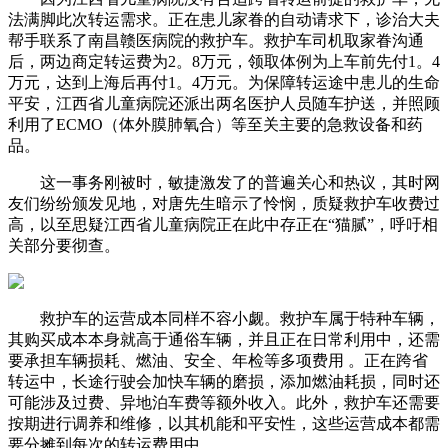
法满脚此次转运需求。正在患儿家眷的自动请求下，诊治大夫
帮手联系了南昌赣医病院的救护车。救护车司机取家眷沟通
后，两边商定转运费为2。8万元，领取体例为上车前先付1。4
万元，达到上海后再付1。4万元。为保障转运途中患儿的生命
平安，江西省儿童病院还派出两名医护人员随车护送，并照顾
利用了ECMO（体外膜肺氧合）等至关主要的急救设备和药
品。
这一事务刚被时，敏捷激发了的普遍关心和热议，其时网
友们纷纷颁发见地，对唐先生暗示了怜悯，质疑救护车收费过
高，以至思疑江西省儿童病院正在此中存正在“猫腻”，呼吁相
关部分要彻查。
救护车的运营成本同样不容小觑。救护车属于特种车辆，
其购买成本本身就高于通俗车辆，并且正在日常利用中，还需
要承担车辆损耗、燃油、安全、年检等多项费用 。正在跨省
转运中，长途行驶会加快车辆的磨损，添加燃油耗损，同时还
可能涉及过费、异地泊车费等额外收入。此外，救护车还需要
按期进行调养和维修，以其机能和平安性，这些运营成本都需
要分摊到每次的转运费用中。