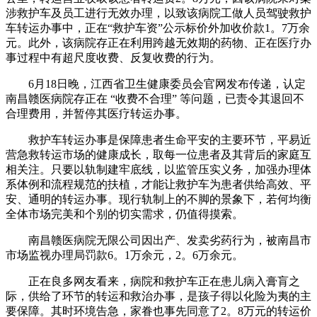
涉救护车及员工进行无效办理，以致该病院工做人员驾驶救护
车转运办事中，正在“救护车资”公示标价外加收价款1。7万余
元。此外，该病院存正在利用跨越无效期的药物、正在医疗办
事过程中有超尺度收费、反复收费的行为。
6月18日晚，江西省卫生健康委员会官网发布传递，认定
南昌赣医病院存正在 “收费不合理” 等问题，已责令其退回不
合理费用，并暂停其医疗转运办事。
救护车转运办事是保障患者生命平安的主要环节，平易近
营急救转运市场的健康成长，取每一位患者及其背后的家庭互
相关注。只要以轨制建牢底线，以监管压实义务，加强办理体
系体例和流程规范的扶植，才能让救护车为患者供给高效、平
安、通明的转运办事。现行轨制上的不脚的景象下，若何均衡
全体市场完美和个别的切实需求，仍值得摸索。
南昌赣医病院无限公司因出产、发卖劣药行为，被南昌市
市场监视办理局罚款6。1万余元，2。6万余元。
正在良多网友看来，病院和救护车正在患儿病入膏肓之
际，供给了环节的转运和救治办事，是孩子得以化险为夷的主
要保障。其时环境告急，家眷也事先同意了2。8万元的转运价