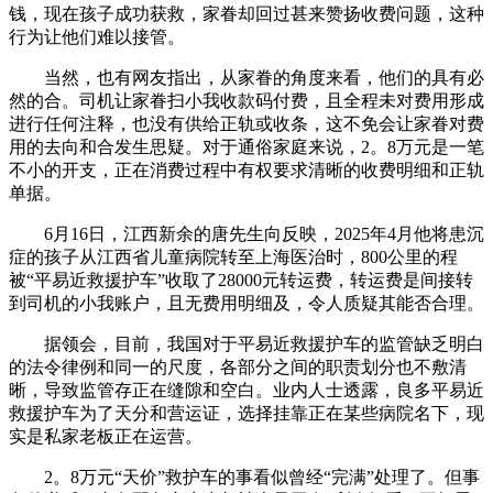
钱，现在孩子成功获救，家眷却回过甚来赞扬收费问题，这种
行为让他们难以接管。
当然，也有网友指出，从家眷的角度来看，他们的具有必
然的合。司机让家眷扫小我收款码付费，且全程未对费用形成
进行任何注释，也没有供给正轨或收条，这不免会让家眷对费
用的去向和合发生思疑。对于通俗家庭来说，2。8万元是一笔
不小的开支，正在消费过程中有权要求清晰的收费明细和正轨
单据。
6月16日，江西新余的唐先生向反映，2025年4月他将患沉
症的孩子从江西省儿童病院转至上海医治时，800公里的程
被“平易近救援护车”收取了28000元转运费，转运费是间接转
到司机的小我账户，且无费用明细及，令人质疑其能否合理。
据领会，目前，我国对于平易近救援护车的监管缺乏明白
的法令律例和同一的尺度，各部分之间的职责划分也不敷清
晰，导致监管存正在缝隙和空白。业内人士透露，良多平易近
救援护车为了天分和营运证，选择挂靠正在某些病院名下，现
实是私家老板正在运营。
2。8万元“天价”救护车的事看似曾经“完满”处理了。但事