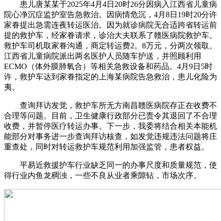
患儿唐某某于2025年4月4日20时26分因病入江西省儿童病
院心净沉症监护室告急救治。因病情危沉，4月8日19时20分许
家眷提出急需连夜转运医治。因为就诊病院无合适跨省转运前
提的救护车，经家眷请求，诊治大夫联系了赣医病院救护车。
救护车司机取家眷沟通，商定转运费2。8万元，分两次领取。
江西省儿童病院派出两名医护人员随车护送，并照顾利用
ECMO（体外膜肺氧合）等相关急救设备和药品。4月9日5时
许，救护车达到家眷指定的上海某病院告急救治，患儿化险为
夷。
查询拜访发觉，救护车所无方南昌赣医病院存正在收费不
合理等问题。目前，卫生健康行政部分已责令其退回了不合理
收费，并暂停医疗转运办事。下一步，我委将结合相关本能机
能部分对事务进一步查询拜访核查，如发觉违规违法问题将庄
重查处，同时对转运救护车规范利用加强监管，患者权益。
平易近救援护车行业缺乏同一的办事尺度和质量规范，使
得行业内鱼龙稠浊，一些不良从业者乘隙钻，市场次序。