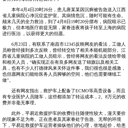
本年4月4日20时26分，患儿唐某某因沉痾被告急送入江西
省儿童病院心净沉症监护室。其病情危沉，随时可能有生命。
颠末几天的全力救治，到了4月8日19时20分摆布，病院暗示已
极力，但本地医疗前提无限，家眷连夜将孩子转至上海的病院
进行医治 ，以获得更大的但愿。
6月23日，有联系了南昌市12345反映网友的看法，工做人
员称曾经接到多次反映，曾经转交给了相关本能机能部分。江
西省儿童病院的工做人员暗示，曾经将网友的看法反馈给带领
和相关人员，“确实现正在有良多网友送了锦旗以及相关工
具，也有不少人打德律风来关怀这件事，我们很也很是感激，
也但愿网友们能给医务人员脚够的空间，他们也需要继续工
做”。
还有网友指出，救护车上配备了ECMO等高贵设备，而且
有专业医护人员随车，这些都添加了转运成本，2。8万元的收
费并非毫无事理。
此外，平易近救援护车的收费往往随便性较大，漫天要价
的现象不足为奇。正在患者及其家眷处于告急、无帮的环境
下，平易近救援护车运营者操纵他们的心理，坐地起价，给患