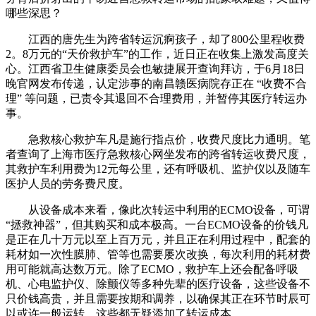
哪些深思？
江西的唐先生为跨省转运沉痾孩子，却了800公里程收费
2。8万元的“天价救护车”的工作，近日正在收集上激发高度关
心。江西省卫生健康委员会也敏捷展开查询拜访，于6月18日
晚官网发布传递，认定涉事的南昌赣医病院存正在 “收费不合
理” 等问题，已责令其退回不合理费用，并暂停其医疗转运办
事。
急救核心救护车凡是施行指点价，收费尺度比力通明。笔
者查询了上海市医疗急救核心网坐发布的跨省转运收费尺度，
其救护车利用费为12元每公里，还有呼吸机、监护仪以及随车
医护人员的劳务费尺度。
从设备成本来看，像此次转运中利用的ECMO设备，可谓
“拯救神器”，但其购买和成本极高。一台ECMO设备的价钱凡
是正在几十万元以至上百万元，并且正在利用过程中，配套的
耗材如一次性膜肺、管等也需要屡次改换，每次利用的耗材费
用可能就高达数万元。除了ECMO，救护车上还会配备呼吸
机、心电监护仪、除颤仪等多种先辈的医疗设备，这些设备不
只价钱高贵，并且需要按期和调养，以确保其正在环节时辰可
以或许一般运转，这些都无疑添加了转运成本。