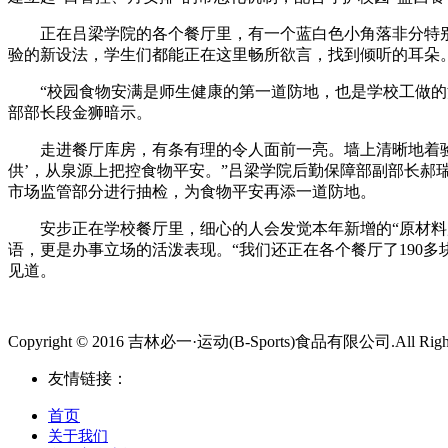
正在吕梁学院的各个餐厅里，有一个蓝白色小角落非分特别惹
验的新设法，学生们都能正在这里畅所欲言，找到倾听的耳朵
“校园食物安满是师生健康的第一道防地，也是学校工做的沉
部部长段金狮暗示。
走进餐厅库房，有条有理的令人面前一亮。墙上清晰地着验收
供’，从泉源上把控食物平安。”吕梁学院后勤保障部副部长
市场监管部分进行抽检，为食物平安再添一道防地。
安步正在学校餐厅里，细心的人会发觉本年新增的“原材料展
语，更是办事立场的活泼表现。“我们还正在各个餐厅了190
见道。
Copyright © 2016 吉林必一·运动(B-Sports)食品有限公司.All Rights
友情链接：
首页
关于我们