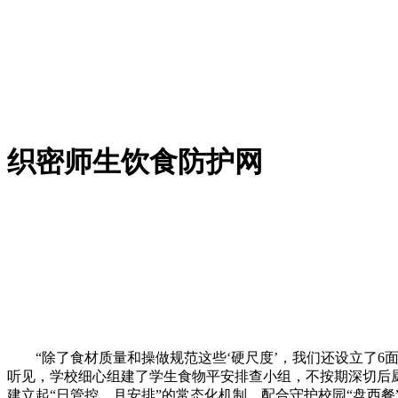
织密师生饮食防护网
“除了食材质量和操做规范这些‘硬尺度’，我们还设立了6面
听见，学校细心组建了学生食物平安排查小组，不按期深切后
建立起“日管控、月安排”的常态化机制，配合守护校园“盘西餐