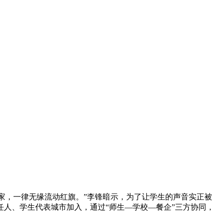
家，一律无缘流动红旗。”李锋暗示，为了让学生的声音实正被
人、学生代表城市加入，通过“师生—学校—餐企”三方协同，