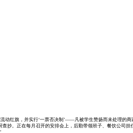
流动红旗，并实行‘一票否决制’——凡被学生赞扬而未处理的商
厨查抄。正在每月召开的安排会上，后勤带领班子、餐饮公司担任
”。