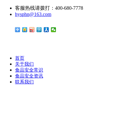
客服热线请拨打：400-680-7778
hysphn@163.com
首页
关于我们
食品安全常识
食品安全资讯
联系我们