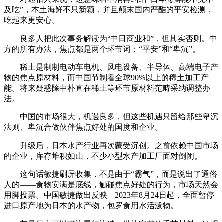
及吃”，本土海鲜不只新颖，并且颠末国内严酷的平安检测，
吃起来更安心。
良多人把此次事务解读为“中日商业和”，但其实否则。中
方的所有办法，焦点都是两个环节词：“平安”和“卑沉”。
稀土是制制电动车电机、风电设备、半导体、高端电子产
物的焦点原材料，而中国节制着全球90%以上的稀土加工产
能。将来疑惑除中朴直在稀土等环节原材料范畴采纳调整办
法。
中国的市场很大，机遇良多，但这些机遇只留给那些卑沉
法则、卑沉合做伙伴焦点好处的国度和企业。
升级后，日本水产行业再次蒙受沉创。之前依赖中国市场
的企业，库存堆积如山，不少小型水产加工厂面对倒闭。
这句话敏捷刷屏收集，不是由于“霸气”，而是说出了通俗
人的——食物安满是底线，触碰焦点好处的行为，市场天然会
用脚投票。中国敏捷做出反映：2023年8月24日起，全面暂停
进口原产地为日本的水产物，包罗食用水活泼物。