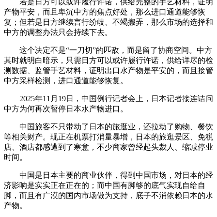
若是日方可以或许履行许诺，供给完整的手艺材料，证明
产物平安，而且卑沉中方的焦点好处，那么进口通道能够恢
复；但若是日方继续言行纷歧、不竭搬弄，那么市场的选择和
中方的调整办法只会持续下去。
这个决定不是“一刀切”的匹敌，而是留了协商空间。中方
其时就明白暗示，只需日方可以或许履行许诺，供给详尽的检
测数据、监管手艺材料，证明出口水产物是平安的，而且接管
中方采样检测，进口通道能够恢复。
2025年11月19日，中国例行记者会上，日本记者接连诘问
中方为何再次暂停日本水产物进口。
中国旅客不只带动了日本的旅逛业，还拉动了购物、餐饮
等相关财产。现正在机票打消量暴增，日本的旅逛景区、免税
店、酒店都感遭到了寒意，不少商家曾经起头裁人、缩减停业
时间。
中国是日本主要的商业伙伴，得到中国市场，对日本的经
济影响是实实正在正在的；而中国有脚够的底气实现自给自
脚，而且有广漠的国内市场做为支持，底子不消依赖日本的水
产物。