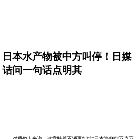
日本水产物被中方叫停！日媒
诘问一句话点明其
对通俗人来说，这意味着不消再纠结“日本海鲜能不克不