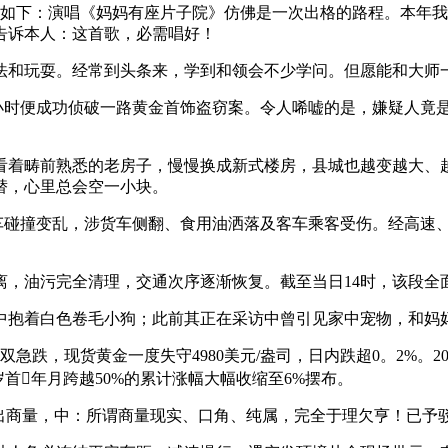
如下：演唱《妈妈有座片子院》仿佛是一次出格的路程。本年我
告诉本人：这首歌，必需唱好！
和玩耍。经常到头条来，学到和领会不少学问。但愿能和大师
时便成功侦破一路黄金首饰盗窃案。令人唏嘘的是，嫌疑人竟
着畴前熟悉的老房子，慢慢换成新式楼房，县城也越变越大、越
替，心里总会空一小块。
车碰撞变乱，涉货车侧翻、食用油洒落及客车乘客受伤。经高速、
油污完全清理，交通次序逐渐恢复。截至当日14时，该段全
抱着白色卷毛小狗；此前其正在采访中曾引见家中宠物，和妈
跌，现货黄金一度失守4980美元/盎司，日内跌超0。2%。2
首年月跨越50%的累计涨幅大幅收缩至6%摆布。
商量，中：所谓商量现实、口角、纯属，完全于理欠亨！已予