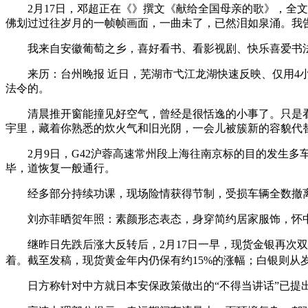
2月17日，邓超正在《》撰文《献给全国母亲的歌》，全文
佛划过过往岁月的一帧帧画面，一曲未了，已然泪如泉涌。我
我来自安徽葡萄之乡，喜好看书、看影视剧、快乐喜爱书法
来历：台州晚报 近日，芜湖市弋江龙湖快速反映、仅用4小
法令的。
清晨推开窗能撞见好空气，曾经是很恬逸的小事了。只是看
宇里，藏着你熟悉的炊火气和旧光阴，一会儿被簇新的容貌代
2月9日，G42沪蓉高速常州段上海往南京标的目的发生多
毕，道恢复一般通行。
经多部分持续功课，现场险情获得节制，受损车辆全数撤离，
刘亦菲晒贺年照：素颜形态表态，身穿简约居家服饰，怀中
继昨日先跌后涨大反转后，2月17日一早，现货金银再次双双急
着。截至发稿，现货黄金年内仍保有约15%的涨幅；白银则从岁
日方称针对中方就日本安保政策做出的“不得当讲话”已提出