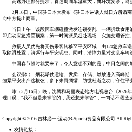
高速办理部分提示，春运期间车流量大，面环境复杂，驾驶
2月16日，中国驻日本大发布《驻日本讲话人就日方所谓商
向中方提出商量。
当日上午，该段因车辆碰撞激发连锁变乱，一辆拆载食用油
即启动应急措置预案，第一时间派员赶赴现场，实施交通管控
救援人员优先将受伤乘客转移至平安区域，由120急救车送
取除滑处置，消弭行车平安现患。同时，清障力量对变乱车辆
中国春节顿时就要来了，令人意想不到的是，中日之间的航空
会议指出，烟花爆仗运输、发卖、存储、燃放进入高峰期，
绷紧平安出产这根弦，多下未雨绸缪、防微杜渐之功，守住平
昨（2月16日）晚，沈腾和马丽表态地方电视总台《2026
现口误，“我不但是来掌管的，我还想来掌管”，一句话不测激
Copyright © 2016 吉林必一·运动(B-Sports)食品有限公司.All Rights
友情链接：