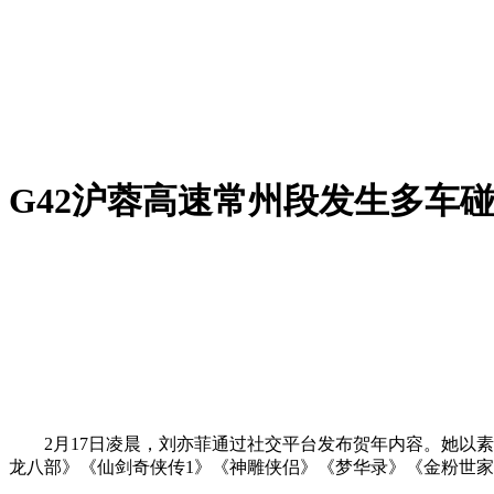
G42沪蓉高速常州段发生多车
2月17日凌晨，刘亦菲通过社交平台发布贺年内容。她以素颜
龙八部》《仙剑奇侠传1》《神雕侠侣》《梦华录》《金粉世