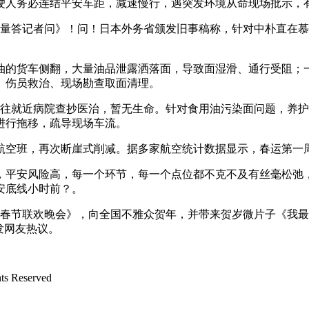
人务必连结平安车距，减速慢行，遇突发环境从命现场批示，
量答记者问》！问！日本外务省颁发旧事稿称，针对中朴直在慕
的货车侧翻，大量油品泄露洒落面，导致面湿滑、通行受阻；一
、伤员救治、现场勘查取面清理。
往就近病院查抄医治，暂无生命。针对食用油污染面问题，养护
进行拖移，疏导现场车流。
班，再次断崖式削减。据多家航空统计数据显示，春运第一周，
平安风险高，每一个环节，每一个点位都不克不及有丝毫松弛，
安底线小时前？。
年春节联欢晚会》，向全国不雅众贺年，并带来贺岁微片子《我最
发网友热议。
 Reserved