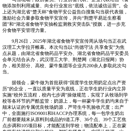
物添加剂利用减量、向全行业发出“底线，依法诚信运营”。会
上还为湖北省“楚天杯”食物平安公益告白搜集勾当获代表颁，
激励社会力量参取食物平安宣传，并向“荆楚平易近生察看
团”和“湖北省食物平安抽检监测救灾突击队”授旗，进一步充
分食物平安管理力量。
9月26日，2025年湖北省食物平安宣传周从场勾当正在武
汉理工大学拉开帷幕。本次勾当以“尚德守法 共享食安”为焦
点从题，由湖北省食物药品平安办、湖北省食物药品平安委员
会单元结合从办，武汉理工大学、荆楚网（湖北日报网）协
办，相关部分、高校、蒙牛集团等企业共200余人参取此次勾
当。
据领会，蒙牛做为首批获得“国度学生饮用奶定点出产资
历”的企业，一直以质量平安为底线，正在学生奶行业内立异
实施“校外五流程，校内七步调”操做规范，实现了从牧场到学
校等各环节的严酷监管：奶源上，每一杯蒙牛学生奶均来自于
颠末认证的专属优良牧场奶源，严苛生牛乳验收尺度；出产
中，全面施行ISO9001和HACCP办理系统，每一包学生奶出
厂前都要颠末从原料到成品的9道工序、36个点、39个工艺焦
点步调和105项目标，才能配送到学校；物流配奉上，正在蒙