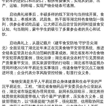
牛奶车的进奶口和出奶口，都拆有摄像头，实现从奶源、出
产、运输、到终端，实现产物全链条可逃溯。
启动典礼竣事后，丰硕多样的线下宣传勾当持续开展。食
安市集上，孝感米酒、武昌鱼、热干面等湖北特色食物划一陈
列，供参会者试吃品鉴，让大师正在品尝甘旨的同时提拔食安
认知。勾当期间，蒙牛学生奶吸引了多量参会者的关心和试
饮。
启动典礼上，从题记载片《建牢食安防地 守护舌尖湖
北》全面呈现了湖北近年来正在完美食物平安管理系统、推进
全链条监管及社会共治范畴的显著成效。湖北省发布冲击食物
平安犯罪典型案例，强化法律；湖北省农业农村厅引见贯彻农
产质量量平安法、抓实泉源管理的行动取；湖北省市场监视办
理局环绕2025年平易近生实事项目，传递食物平安沉点工做推
进环境；企业代表分享风险管控经验，彰显行业义务。
“食物安满是关乎人平易近群众身体健康和生命平安的严
沉平易近生、工程。”湖北省食物药品平安委员会办公室副从
任，湖北省市场监视办理局党组、副局长阮琼暗示，湖北将持
续贯彻党和国度带领人“四个最严”的要求，压实各方义务，提
拔管理能力，以“强基提能”为抓手，强化聪慧、信用取协同监