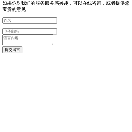
如果你对我们的服务服务感兴趣，可以在线咨询，或者提供您
宝贵的意见
提交留言