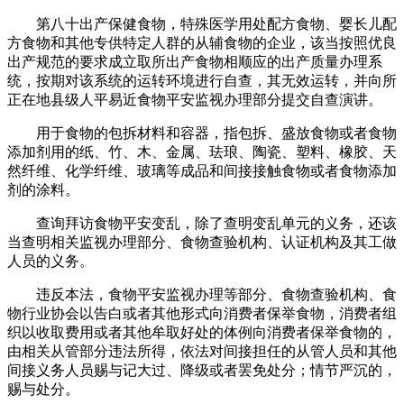
第八十出产保健食物，特殊医学用处配方食物、婴长儿配
方食物和其他专供特定人群的从辅食物的企业，该当按照优良
出产规范的要求成立取所出产食物相顺应的出产质量办理系
统，按期对该系统的运转环境进行自查，其无效运转，并向所
正在地县级人平易近食物平安监视办理部分提交自查演讲。
用于食物的包拆材料和容器，指包拆、盛放食物或者食物
添加剂用的纸、竹、木、金属、珐琅、陶瓷、塑料、橡胶、天
然纤维、化学纤维、玻璃等成品和间接接触食物或者食物添加
剂的涂料。
查询拜访食物平安变乱，除了查明变乱单元的义务，还该
当查明相关监视办理部分、食物查验机构、认证机构及其工做
人员的义务。
违反本法，食物平安监视办理等部分、食物查验机构、食
物行业协会以告白或者其他形式向消费者保举食物，消费者组
织以收取费用或者其他牟取好处的体例向消费者保举食物的，
由相关从管部分违法所得，依法对间接担任的从管人员和其他
间接义务人员赐与记大过、降级或者罢免处分；情节严沉的，
赐与处分。