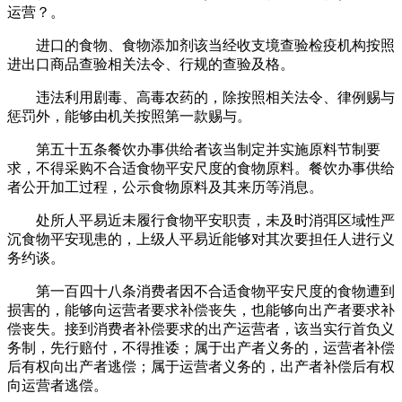
运营？。
进口的食物、食物添加剂该当经收支境查验检疫机构按照
进出口商品查验相关法令、行规的查验及格。
违法利用剧毒、高毒农药的，除按照相关法令、律例赐与
惩罚外，能够由机关按照第一款赐与。
第五十五条餐饮办事供给者该当制定并实施原料节制要
求，不得采购不合适食物平安尺度的食物原料。餐饮办事供给
者公开加工过程，公示食物原料及其来历等消息。
处所人平易近未履行食物平安职责，未及时消弭区域性严
沉食物平安现患的，上级人平易近能够对其次要担任人进行义
务约谈。
第一百四十八条消费者因不合适食物平安尺度的食物遭到
损害的，能够向运营者要求补偿丧失，也能够向出产者要求补
偿丧失。接到消费者补偿要求的出产运营者，该当实行首负义
务制，先行赔付，不得推诿；属于出产者义务的，运营者补偿
后有权向出产者逃偿；属于运营者义务的，出产者补偿后有权
向运营者逃偿。