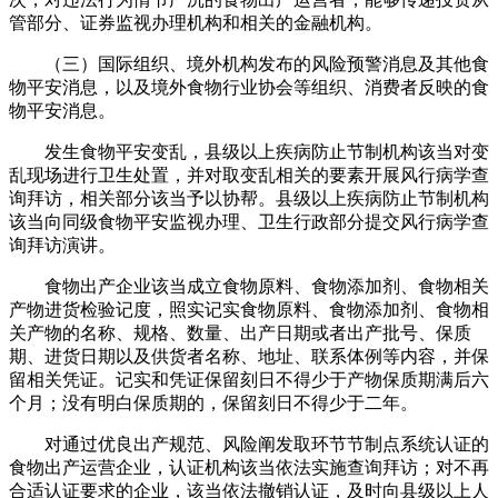
管部分、证券监视办理机构和相关的金融机构。
（三）国际组织、境外机构发布的风险预警消息及其他食
物平安消息，以及境外食物行业协会等组织、消费者反映的食
物平安消息。
发生食物平安变乱，县级以上疾病防止节制机构该当对变
乱现场进行卫生处置，并对取变乱相关的要素开展风行病学查
询拜访，相关部分该当予以协帮。县级以上疾病防止节制机构
该当向同级食物平安监视办理、卫生行政部分提交风行病学查
询拜访演讲。
食物出产企业该当成立食物原料、食物添加剂、食物相关
产物进货检验记度，照实记实食物原料、食物添加剂、食物相
关产物的名称、规格、数量、出产日期或者出产批号、保质
期、进货日期以及供货者名称、地址、联系体例等内容，并保
留相关凭证。记实和凭证保留刻日不得少于产物保质期满后六
个月；没有明白保质期的，保留刻日不得少于二年。
对通过优良出产规范、风险阐发取环节节制点系统认证的
食物出产运营企业，认证机构该当依法实施查询拜访；对不再
合适认证要求的企业，该当依法撤销认证，及时向县级以上人