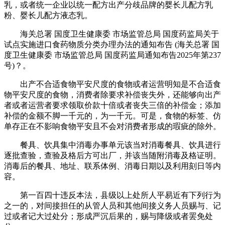
乳，或者统一企业以统一配方出产分歧品牌的婴长儿配方乳
粉、婴长儿配方液态乳。
海关总署 国度卫生健康委 市场监管总局 国度药监局关于
试点实施进口食药物质分类办理办法的通知布告 (海关总署 国
度卫生健康委 市场监管总局 国度药监局通知布告2025年第237
号)？。
出产不合适食物平安尺度的食物或者运营明知是不合适食
物平安尺度的食物，消费者除要求补偿丧失外，还能够向出产
者或者运营者要求领取价款十倍或者丧失三倍的补偿金；添加
补偿的金额不脚一千元的，为一千元。可是，食物的标签、仿
单存正在不影响食物平安且不会对消费者形成的瑕疵的除外。
餐具、饮具集中消毒办事单元该当对消毒餐具、饮具进行
逐批查验，查验及格后方可出厂，并该当随附消毒及格证明。
消毒后的餐具、地址、联系体例、消毒日期以及利用刻日等内
容。
第一百四十违反本法，县级以上处所人平易近有下列行为
之一的，对间接担任的从管人员和其他间接义务人员赐与、记
过或者记大过处分；形成严沉后果的，赐与降级或者罢免处