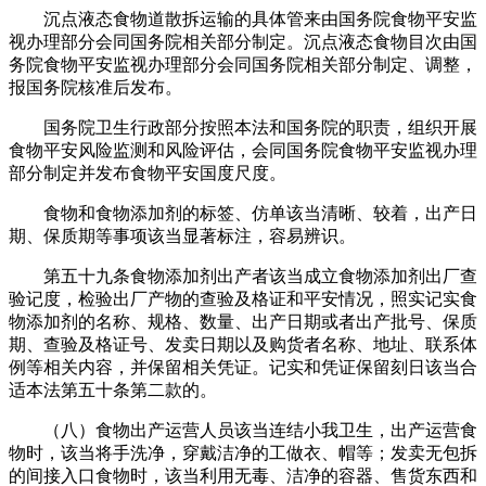
沉点液态食物道散拆运输的具体管来由国务院食物平安监
视办理部分会同国务院相关部分制定。沉点液态食物目次由国
务院食物平安监视办理部分会同国务院相关部分制定、调整，
报国务院核准后发布。
国务院卫生行政部分按照本法和国务院的职责，组织开展
食物平安风险监测和风险评估，会同国务院食物平安监视办理
部分制定并发布食物平安国度尺度。
食物和食物添加剂的标签、仿单该当清晰、较着，出产日
期、保质期等事项该当显著标注，容易辨识。
第五十九条食物添加剂出产者该当成立食物添加剂出厂查
验记度，检验出厂产物的查验及格证和平安情况，照实记实食
物添加剂的名称、规格、数量、出产日期或者出产批号、保质
期、查验及格证号、发卖日期以及购货者名称、地址、联系体
例等相关内容，并保留相关凭证。记实和凭证保留刻日该当合
适本法第五十条第二款的。
（八）食物出产运营人员该当连结小我卫生，出产运营食
物时，该当将手洗净，穿戴洁净的工做衣、帽等；发卖无包拆
的间接入口食物时，该当利用无毒、洁净的容器、售货东西和