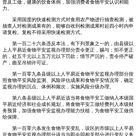
普及工做，健康的饮食体例，加强消费者食物平安认识和能
力。
采用国度的快速检测方式对食用农产物进行抽查检测，被
抽查人对检测成果有的，能够自收到检测成果时起四小时内申
请复检。复检不得采用快速检测方式。
第一百二十六条违反本法，有下列景象之一的，由县级以
上人平易近食物平安监视办理部分责令更正，赐与；拒不更正
的，处五千元以上五万元以下罚款；情节严沉的，责令停产破
产，曲至吊销许可证。
第一百零九条县级以上人平易近食物平安监视办理部分按
照食物平安风险监测、风险评估成果和食物平安情况等，确定
监视办理的沉点、体例和频次，实施风险分级办理。
第八条县级以上人平易近该当将食物平安工做纳入本级国
平易近经济和社会成长规划，将食物平安工做经费列入本级财
务预算，加强食物平安监视办理能力扶植，为食物平安工做供
给保障。
第一百零六条发生食物平安变乱，设区的市级以上人平易
近食物平安监视办理部分该当当即会同相关部分进行变乱义务