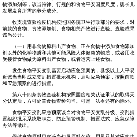
物添加剂等，该当符律、行规的和食物平安国度尺度，婴长儿
发展发育所需的养分成分。
收支境查验检疫机构按照国务院卫生行政部分的要求，对
前款的食物、食物添加剂、食物相关产物进行查验。查验成果
该当公开。
（一）用非食物原料出产食物、正在食物中添加食物添加
剂以外的化学物质和其他可能风险人体健康的物质，或者用收
受接管食物做为原料出产食物，或者运营上述食物。
发生食物平安变乱需要启动应急预案的，县级以上人平易
近该当当即成立变乱措置批示机构，启动应急预案，按照前款
和应急预案的进行措置。
第八十四条食物查验机构按照国度相关认证承认的取得天
分认定后，方可处置食物查验勾当。可是，法令还有的除外。
食物平安变乱应急预案该当对食物平安变乱分级、变乱措
置组织批示系统取职责、防止预警机制、措置法式、应急保障
办法等做出。
保健食物原料目次该当包罗原料名称、用量及其对应的功