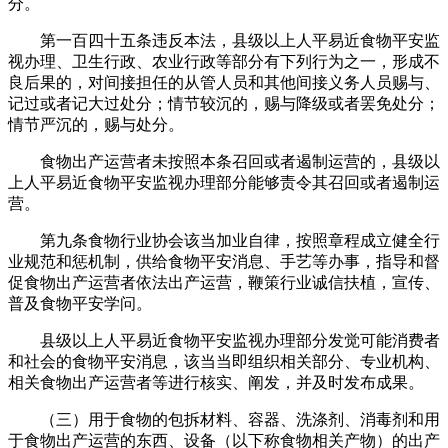
分。
第一百四十五条违反本法，县级以上人平易近食物平安监
视办理、卫生行政、农业行政等部分有下列行为之一，形成不
良后果的，对间接担任的从管人员和其他间接义务人员赐与、
记过或者记大过处分；情节较沉的，赐与降级或者罢免处分；
情节严沉的，赐与处分。
食物出产运营者未按照本条召回或者遏制运营的，县级以
上人平易近食物平安监视办理部分能够责令其召回或者遏制运
营。
第九条食物行业协会该当加业自律，按照章程成立健全行
业规范和惩机制，供给食物平安消息、手艺等办事，指导和督
促食物出产运营者依法出产运营，鞭策行业诚信扶植，宣传、
普及食物平安学问。
县级以上人平易近食物平安监视办理部分发觉可能消费者
和社会的食物平安消息，该当当即组织相关部分、专业机构、
相关食物出产运营者等进行核实、阐发，并及时发布成果。
（三）用于食物的包拆材料、容器、洗涤剂、消毒剂和用
于食物出产运营的东西、设备（以下称食物相关产物）的出产