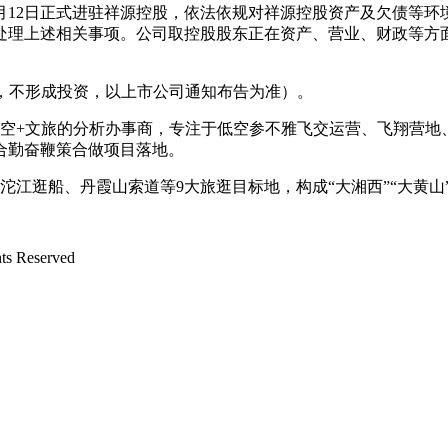
12月12日正式进驻祥源控股，依法依规对祥源控股资产及欠债等
处理上述相关事项。公司取控股股东正在资产、营业、财政等方
，不形成投资，以上市公司通知布告为准）。
为低空+文旅的分析办事商，专注于低空参不雅飞交运营、飞翔营
合勤奋鞭策合做项目落地。
江逛船、丹霞山索道等9大旅逛目标地，构成“大湘西”“大黄山
 Reserved