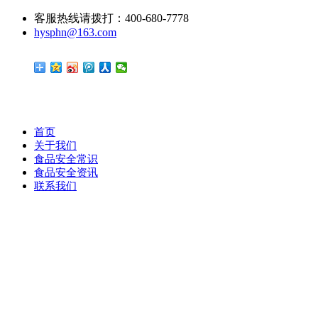
客服热线请拨打：400-680-7778
hysphn@163.com
首页
关于我们
食品安全常识
食品安全资讯
联系我们